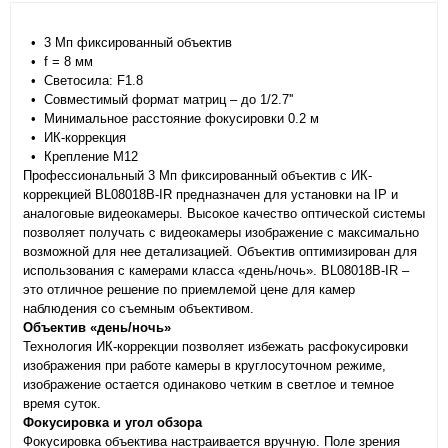
• 3 Мп фиксированный объектив
• f = 8 мм
• Светосила: F1.8
• Совместимый формат матриц – до 1/2.7''
• Минимальное расстояние фокусировки 0.2 м
• ИК-коррекция
• Крепление M12
Профессиональный 3 Мп фиксированный объектив с ИК-
коррекцией BL08018B-IR предназначен для установки на IP и
аналоговые видеокамеры. Высокое качество оптической системы
позволяет получать с видеокамеры изображение с максимально
возможной для нее детализацией. Объектив оптимизирован для
использования с камерами класса «день/ночь». BL08018B-IR –
это отличное решение по приемлемой цене для камер
наблюдения со съемным объективом.
Объектив «день/ночь»
Технология ИК-коррекции позволяет избежать расфокусировки
изображения при работе камеры в круглосуточном режиме,
изображение остается одинаково четким в светлое и темное
время суток.
Фокусировка и угол обзора
Фокусировка объектива настраивается вручную. Поле зрения