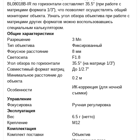
BL08018B-IR по горизонтали составляет 35.5° (при работе с
матрицами формата 1/3''), что позволяет осуществлять общий
мониторинг объекта. Узнать угол обзора объектива при работе с
матрицами других форматов можно воспользовавшись
специальным калькулятором.
Общие характеристики
Разрешение
3 Мп
Тип объектива
Фиксированный
Фокусное расстояние
8 мм
Светосила
F1.8
Угол обзора по горизонтали
35.5° (на матрице 1/3'')
Совместимый формат матриц
До 1/2.7''
Минимальное расстояние до
0.2 м
объекта
ИК-коррекция (для ночной
Особенности
съемки)
Управление
Фокусировка
Ручная регулировка
Эксплуатация
Вес
6.5 г (нетто)
Крепление
M12
Комплектация
Комплект поставки
Объектив