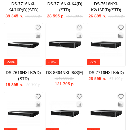
DS-7716NXI-
DS-7716NXI-K4(D)
DS-7616NXI-
K4/16P(D)(STD)
(STD)
K2/16P(D)(STD)
39 345 р.
28 595 р.
26 895 р.
78 690 р.
57 190 р.
53 790 р.
-50%
-50%
-50%
DS-7616NXI-K2(D)
DS-8664NXI-I8/S(E)
DS-7716NXI-K4(D)
(STD)
243 590 р.
28 595 р.
57 190 р.
121 795 р.
15 395 р.
30 790 р.