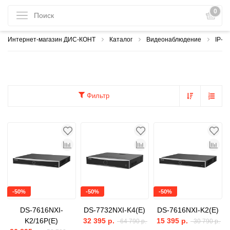
0
Интернет-магазин ДИС-КОНТ
Каталог
Видеонаблюдение
IP-в
Фильтр
-50%
-50%
-50%
DS-7616NXI-
DS-7732NXI-K4(E)
DS-7616NXI-K2(E)
K2/16P(E)
32 395 р.
15 395 р.
64 790 р.
30 790 р.