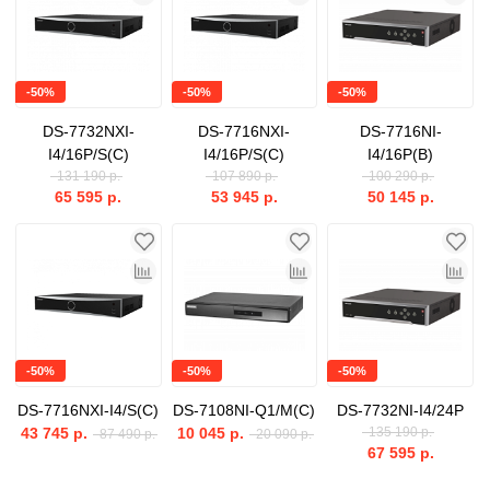
-50%
-50%
-50%
DS-7732NXI-
DS-7716NXI-
DS-7716NI-
I4/16P/S(C)
I4/16P/S(C)
I4/16P(B)
131 190 р.
107 890 р.
100 290 р.
65 595 р.
53 945 р.
50 145 р.
-50%
-50%
-50%
DS-7716NXI-I4/S(C)
DS-7108NI-Q1/M(C)
DS-7732NI-I4/24P
43 745 р.
10 045 р.
135 190 р.
87 490 р.
20 090 р.
67 595 р.