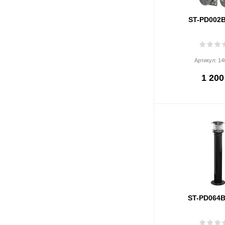
ST-PD002
Артикул:
14
1 200
ST-PD064