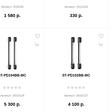
Артикул:
2032326
Артикул:
14112202
1 580 р.
330 р.
ST-PD104BB-MC
ST-PD102BB-MC
Артикул:
18102128
Артикул:
18102127
5 300 р.
4 100 р.