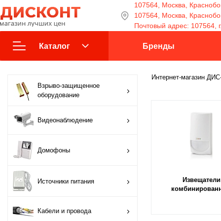
107564, Москва, Краснобог
107564, Москва, Краснобога
Почтовый адрес: 107564, г
Каталог
Бренды
Взрыво-защищенное
Интернет-магазин ДИ
Взрыво-защищенное
оборудование
оборудование
Видеонаблюдение
Видеонаблюдение
Домофоны
Домофоны
Источники питания
Извещатели
Источники питания
Кабели и провода
комбинирован
Кабели и провода
Контроль доступа