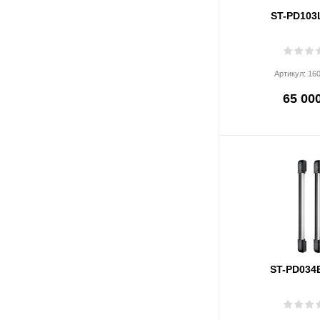
ST-PD103
Артикул:
16
65 000
ST-PD034