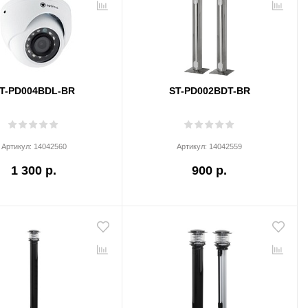
T-PD004BDL-BR
ST-PD002BDT-BR
Артикул:
14042560
Артикул:
14042559
1 300 р.
900 р.