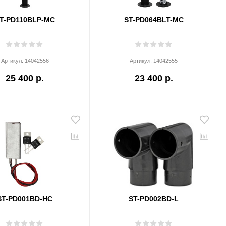
T-PD110BLP-MC
ST-PD064BLT-MC
Артикул:
14042556
Артикул:
14042555
25 400 р.
23 400 р.
ST-PD001BD-HC
ST-PD002BD-L