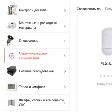
Сортировать по:
Попу
Монтажные и
Контроль доступа
расходные
материалы
Монтажные и расходные
материалы
Оповещение
Оповещение
Охранно-пожарная
сигнализация
Охранно-пожарная
сигнализация
Сетевое
FLX-S
оборудование
Сетевое оборудование
Тепло и комфорт
Артикул:
03
Тепло и комфорт
Шкафы, стойки и
компоненты СКС
Шкафы, стойки и компоненты
СКС