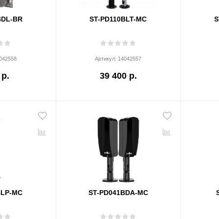
BDL-BR
ST-PD110BLT-MC
S
042558
Артикул:
14042557
 р.
39 400 р.
BLP-MC
ST-PD041BDA-MC