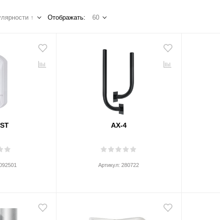
лярности ↑
Отображать:
60
-ST
AX-4
092501
Артикул:
280722