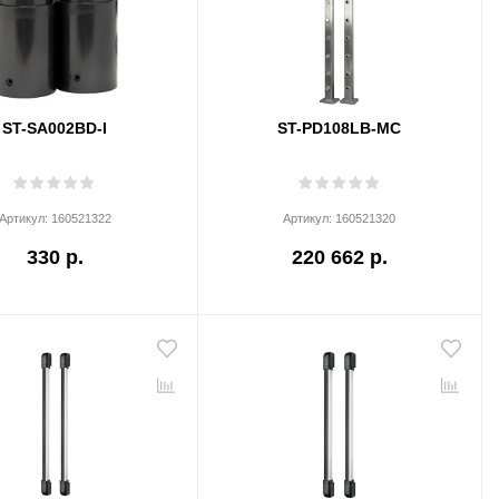
ST-SA002BD-I
ST-PD108LB-MC
Артикул:
160521322
Артикул:
160521320
330 р.
220 662 р.