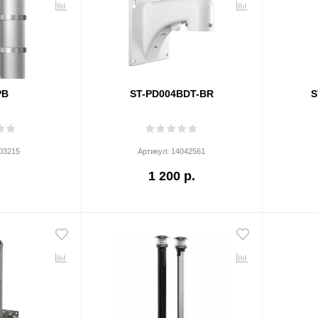
PB
ST-PD004BDT-BR
S
03215
Артикул:
14042561
1 200 р.