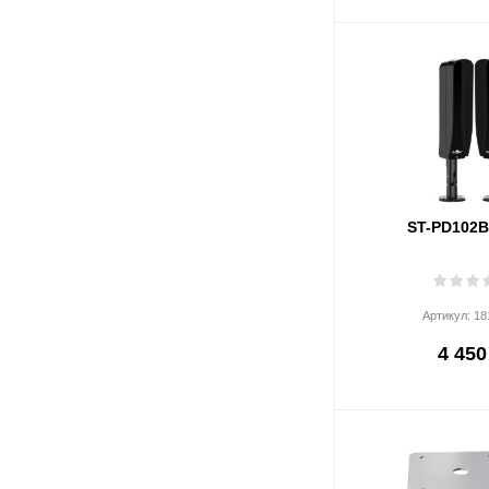
ST-PD102
Артикул:
18
4 450