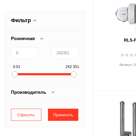
Фильтр
Розничная
RLS-
Артикул:
2
0.01
242 351
Производитель
Optex
Smartec
Tantos