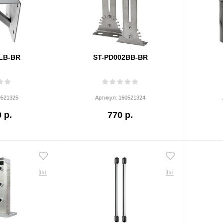
LB-BR
ST-PD002BB-BR
0521325
Артикул:
160521324
 р.
770 р.