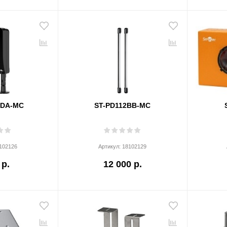
BDA-MC
ST-PD112BB-MC
102126
Артикул:
18102129
 р.
12 000 р.