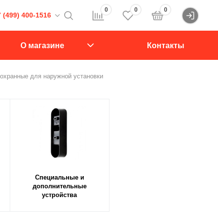
0
0
0
 (499) 400-1516
Войти
16
О магазине
Контакты
107564, Краснобогатырская ул., д.2, стр.15., подъезд 1
охранные для наружной установки
звонок
Специальные и
дополнительные
устройства