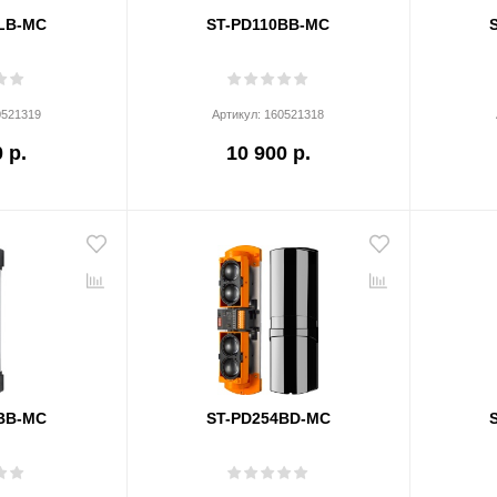
LB-MC
ST-PD110BB-MC
0521319
Артикул:
160521318
 р.
10 900 р.
BB-MC
ST-PD254BD-MC