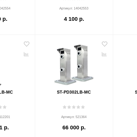
042554
Артикул:
14042553
 р.
4 100 р.
LB-MC
ST-PD302LB-MC
112201
Артикул:
521364
1 р.
66 000 р.