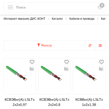
0
Интернет-магазин ДИС-КОНТ
Каталог
Кабели и провода
Кабел
Фильтр
КСВЭВнг(А)-LSLTx
КСВЭВнг(А)-LSLTx
КСВВнг(А)-LSLTx
2х2х0,97
2х2х0,8
1х2х1,38