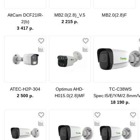
AltCam DCF21IR-
MB2.0(2.8)_V.5
MB2.0(2.8)F
2(b)
2 215 р.
3 417 р.
ATEC-H2P-304
Optimus AHD-
TC-C38WS
2 500 р.
H015.0(2.8)MF
Spec:I5/E/Y/M/2.8mm/
18 190 р.