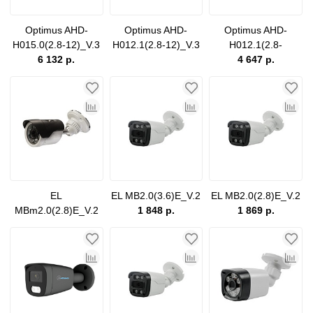
Optimus AHD-
Optimus AHD-
Optimus AHD-
H015.0(2.8-12)_V.3
H012.1(2.8-12)_V.3
H012.1(2.8-
6 132 р.
12)E_V.4
4 647 р.
EL
EL MB2.0(3.6)E_V.2
EL MB2.0(2.8)E_V.2
MBm2.0(2.8)E_V.2
1 848 р.
1 869 р.