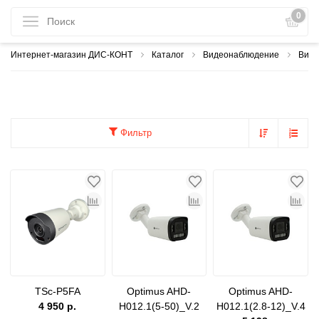
0
Интернет-магазин ДИС-КОНТ
Каталог
Видеонаблюдение
Виде
Фильтр
TSc-P5FA
Optimus AHD-
Optimus AHD-
4 950 р.
H012.1(5-50)_V.2
H012.1(2.8-12)_V.4