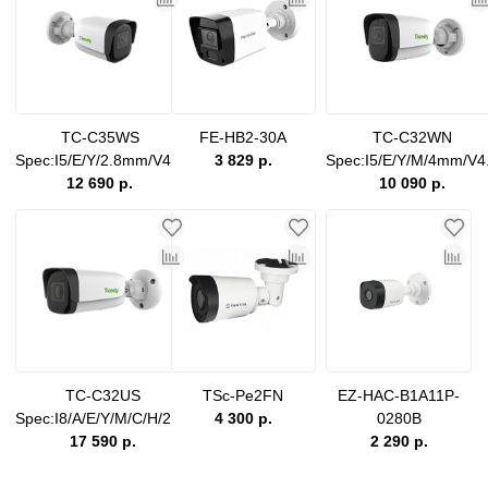
TC-C35WS
FE-HB2-30A
TC-C32WN
Spec:I5/E/Y/2.8mm/V4.0
3 829 р.
Spec:I5/E/Y/M/4mm/V4
12 690 р.
10 090 р.
TC-C32US
TSc-Pe2FN
EZ-HAC-B1A11P-
Spec:I8/A/E/Y/M/C/H/2.7-
4 300 р.
0280B
13.5mm/V4.0
17 590 р.
2 290 р.