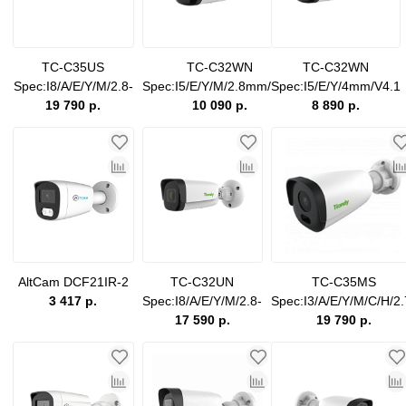
TC-C35US
TC-C32WN
TC-C32WN
Spec:I8/A/E/Y/M/2.8-
Spec:I5/E/Y/M/2.8mm/V4.1
Spec:I5/E/Y/4mm/V4.1
12mm/V4.0
19 790 р.
10 090 р.
8 890 р.
AltCam DCF21IR-2
TC-C32UN
TC-C35MS
3 417 р.
Spec:I8/A/E/Y/M/2.8-
Spec:I3/A/E/Y/M/C/H/2.
12mm/V4.0
17 590 р.
13.5mm/V4.0
19 790 р.