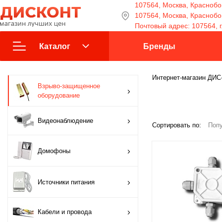
107564, Москва, Краснобог
107564, Москва, Краснобога
Почтовый адрес: 107564, г
Каталог
Бренды
Взрыво-защищенное
Интернет-магазин ДИ
Взрыво-защищенное
оборудование
оборудование
Видеонаблюдение
Видеонаблюдение
Сортировать по:
Попу
Домофоны
Домофоны
Источники питания
Источники питания
Кабели и провода
Кабели и провода
Контроль доступа