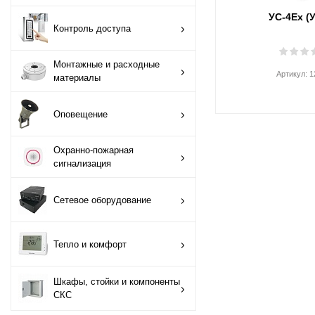
УС-4Ех (
Монтажные и
Контроль доступа
расходные
материалы
Монтажные и расходные
Артикул:
1
материалы
Оповещение
Оповещение
Охранно-пожарная
сигнализация
Охранно-пожарная
сигнализация
Сетевое
оборудование
Сетевое оборудование
Тепло и комфорт
Тепло и комфорт
Шкафы, стойки и
компоненты СКС
Шкафы, стойки и компоненты
СКС