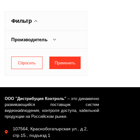
Фильтр
Производитель
Магнито-Контакт
ООО "Дистрибуция Контроль"
– это динамично
развивающийся поставщик систем
видеонаблюдения, контроля доступа, кабельной
продукции на Российском рынке.
107564, Краснобогатырская ул., д.2,
стр.15., подъезд 1