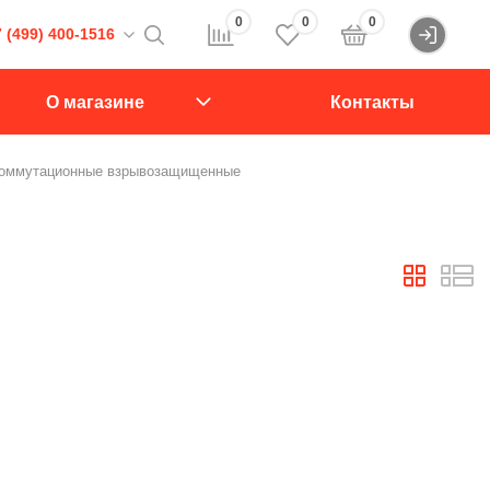
0
0
0
 (499) 400-1516
Войти
16
О магазине
Контакты
107564, Краснобогатырская ул., д.2, стр.15., подъезд 1
коммутационные взрывозащищенные
звонок