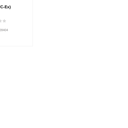
УС-Ex)
28404