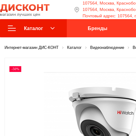
107564, Москва, Краснобог
107564, Москва, Краснобога
Почтовый адрес: 107564, г
Каталог
Бренды
Интернет-магазин ДИС-КОНТ
Взрыво-защищенное
Каталог
Видеонаблюдение
В
оборудование
-50%
Видеонаблюдение
Домофоны
Источники питания
Кабели и провода
Контроль доступа