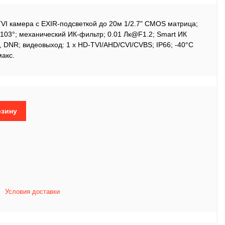
VI камера с EXIR-подсветкой до 20м 1/2.7" CMOS матрица;
 103°; механический ИК-фильтр; 0.01 Лк@F1.2; Smart ИК
 DNR; видеовыход: 1 х HD-TVI/AHD/CVI/CVBS; IP66; -40°С
макс.
рзину
Условия доставки