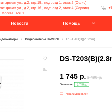
атырская ул., д.2, стр.15., подъезд 1, этаж 2 (Офис)
тырская ул., д.2, стр.16., подъезд 2, этаж 4 (Сервис)
+7
+7 (499) 400-15
. Москва, А/Я 1
С 9:30 до 18:00
Новости
Помощь
идеокамеры
Видеокамеры HiWatch
DS-T203(B)(2.8mm)
Заказать 
DS-T203(B)(2.
1 745 р.
3 490 р.
Экономия:
1 745 р.
Нашли дешевле?