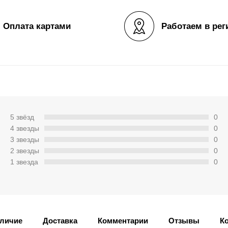
Оплата картами
Работаем в рег
5 звёзд
0
4 звeзды
0
3 звeзды
0
2 звeзды
0
1 звeзда
0
личие
Доставка
Комментарии
Отзывы
К