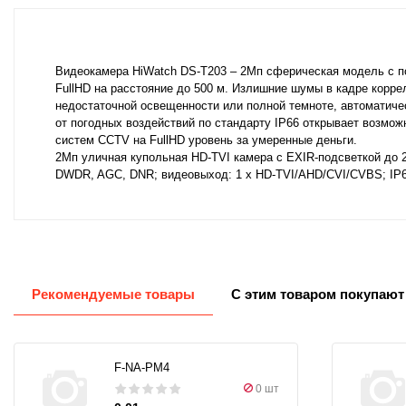
Видеокамера HiWatch DS-T203 – 2Мп сферическая модель с п
FullHD на расстояние до 500 м. Излишние шумы в кадре корр
недостаточной освещенности или полной темноте, автоматичес
от погодных воздействий по стандарту IP66 открывает возмо
систем CCTV на FullHD уровень за умеренные деньги.
2Мп уличная купольная HD-TVI камера с EXIR-подсветкой до 2
DWDR, AGC, DNR; видеовыход: 1 х HD-TVI/AHD/CVI/CVBS; IP66
Рекомендуемые товары
С этим товаром покупают
F-NA-PM4
0 шт