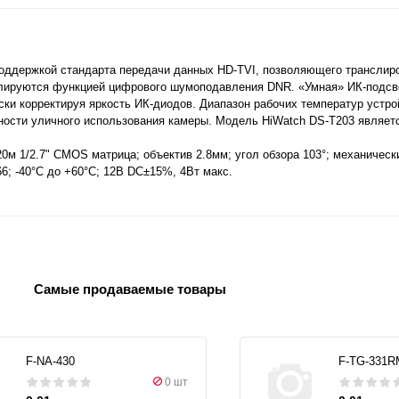
оддержкой стандарта передачи данных HD-TVI, позволяющего транслиро
елируются функцией цифрового шумоподавления DNR. «Умная» ИК-подсве
ки корректируя яркость ИК-диодов. Диапазон рабочих температур устрой
жности уличного использования камеры. Модель HiWatch DS-T203 являе
0м 1/2.7" CMOS матрица; объектив 2.8мм; угол обзора 103°; механическ
; -40°С до +60°С; 12В DC±15%, 4Вт макс.
Самые продаваемые товары
F-NA-430
F-TG-331R
0 шт