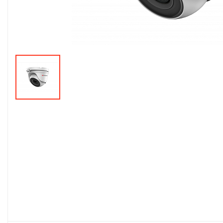
Монтажные и
расходные
материалы
Оповещение
Охранно-пожарная
сигнализация
Сетевое
оборудование
Тепло и комфорт
Шкафы, стойки и
компоненты СКС