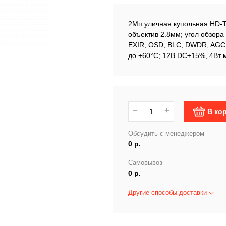
2Мп уличная купольная HD-T
объектив 2.8мм; угол обзора
EXIR; OSD, BLC, DWDR, AGC,
до +60°С; 12В DC±15%, 4Вт 
−
+
В ко
Обсудить с менеджером
0 р.
Самовывоз
0 р.
Другие способы доставки