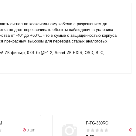
вать сигнал по коаксиальному кабелю с разрешением до
тка не дает пересвечивать объекты наблюдения в условиях
ства от -40° до +60°C, что в сумме с защищенностью корпуса
тся прекрасным выбором для перевода старых аналоговых
ий ИК-фильтр; 0.01 Лк@F1.2; Smart ИК EXIR; OSD, BLC,
M
F-TG-330RO
0 шт
0