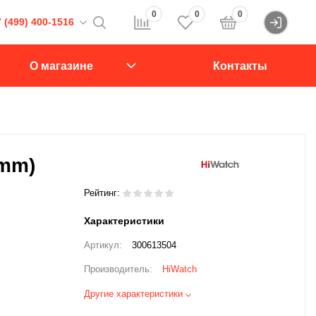
0
0
0
 (499) 400-1516
Войти
16
О магазине
Контакты
107564, Краснобогатырская ул., д.2, стр.15., подъезд 1
звонок
8mm)
Рейтинг:
Характеристики
Артикул:
300613504
Производитель:
HiWatch
Другие характеристики