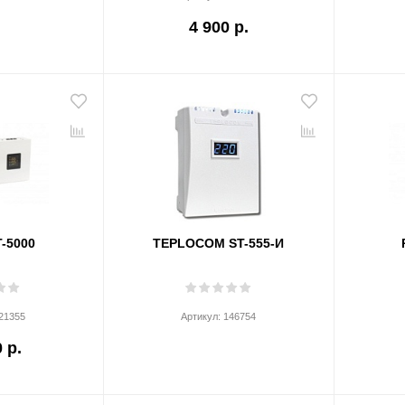
4 900 р.
-5000
TEPLOCOM ST-555-И
21355
Артикул:
146754
 р.