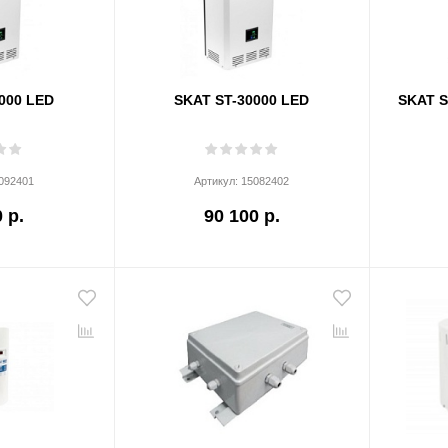
000 LED
SKAT ST-30000 LED
SKAT S
092401
Артикул:
15082402
 р.
90 100 р.