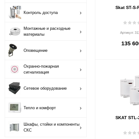
Skat ST-S-
Монтажные и
Контроль доступа
расходные
материалы
Монтажные и расходные
Артикул:
31
материалы
Оповещение
135 60
Оповещение
Охранно-пожарная
сигнализация
Охранно-пожарная
сигнализация
Сетевое
оборудование
Сетевое оборудование
Тепло и комфорт
Тепло и комфорт
Шкафы, стойки и
SKAT STL-
компоненты СКС
Шкафы, стойки и компоненты
СКС