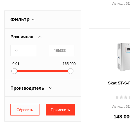
Артикул:
31
Фильтр
Розничная
0.01
165 000
Skat ST-S-
Производитель
Бастион
Артикул:
31
148 00