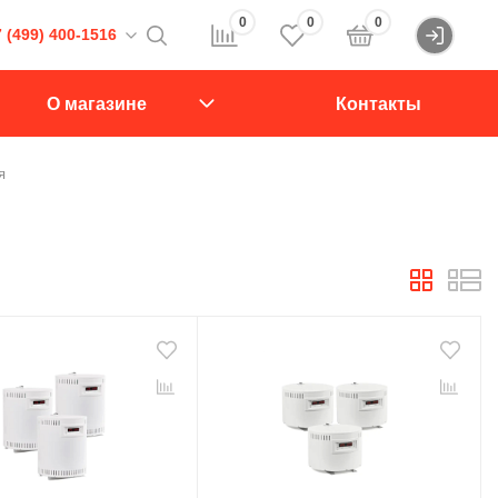
0
0
0
 (499) 400-1516
Войти
16
О магазине
Контакты
107564, Краснобогатырская ул., д.2, стр.15., подъезд 1
я
звонок