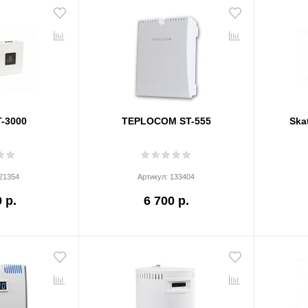
-3000
TEPLOCOM ST-555
Ska
21354
Артикул:
133404
 р.
6 700 р.