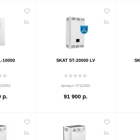
L-10000
SKAT ST-20000 LV
SK
102553
Артикул:
07112401
 р.
91 900 р.