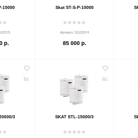
P-15000
Skat ST-S-P-10000
S
102575
Артикул:
31102574
0 р.
85 000 р.
20000/3
SKAT STL-15000/3
S