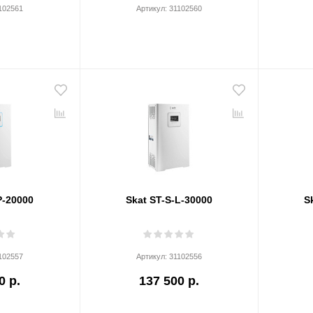
102561
Артикул:
31102560
P-20000
Skat ST-S-L-30000
S
102557
Артикул:
31102556
0 р.
137 500 р.