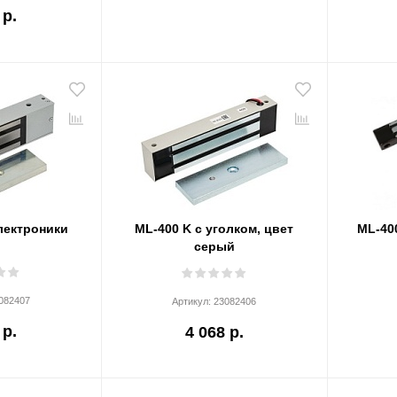
 р.
лектроники
ML-400 K с уголком, цвет
ML-40
серый
082407
Артикул:
23082406
 р.
4 068 р.