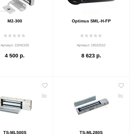
M2-300
Optimus SML-H-FP
Артикул:
22042155
Артикул:
19022510
4 500 р.
8 623 р.
TS-ML500S
TS-ML280S