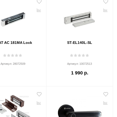
AT AC 181MA Lock
ST-EL140L-SL
Артикул:
28072509
Артикул:
10072513
1 990 р.