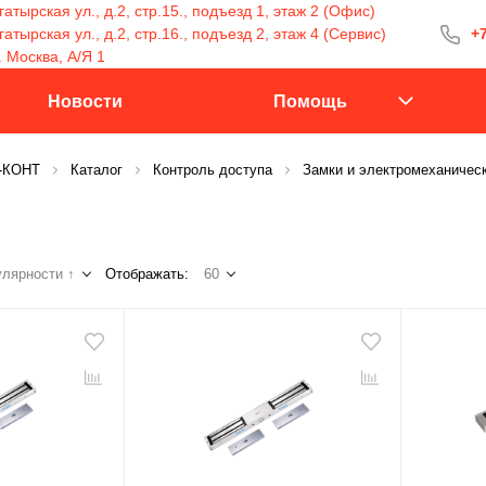
атырская ул., д.2, стр.15., подъезд 1, этаж 2 (Офис)
тырская ул., д.2, стр.16., подъезд 2, этаж 4 (Сервис)
+7
+7 (499) 400-15
. Москва, А/Я 1
С 9:30 до 18:00
Новости
Помощь
С-КОНТ
Каталог
Контроль доступа
Замки и электромеханичес
Заказать 
лярности ↑
Отображать:
60