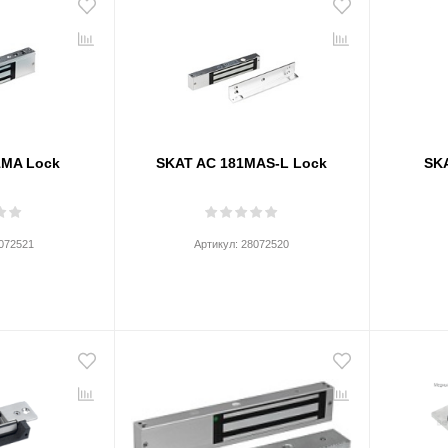
1MA Lock
SKAT AC 181MAS-L Lock
SK
072521
Артикул:
28072520