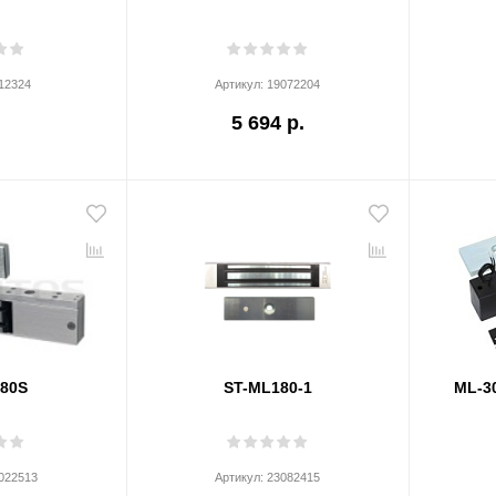
12324
Артикул:
19072204
5 694 р.
80S
ST-ML180-1
ML-30
022513
Артикул:
23082415