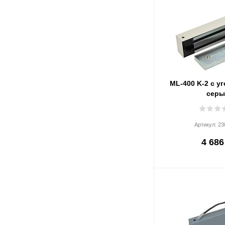
ML-400 K-2 с у
сер
Артикул:
23
4 686