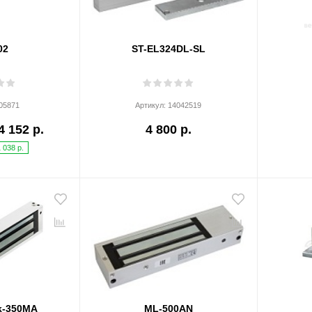
02
ST-EL324DL-SL
05871
Артикул:
14042519
4 152 р.
4 800 р.
1 038 р.
k-350MA
ML-500AN