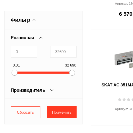
Артикул:
18
6 570
Фильтр
Розничная
0.01
32 690
SKAT AC 351M
Производитель
AccordTec
Артикул:
31
Beward
CTV
Dahua