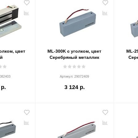
голком, цвет
ML-300K с уголком, цвет
ML-29
ый
Серебряный металлик
Сер
082403
Артикул:
29072409
 р.
3 124 р.