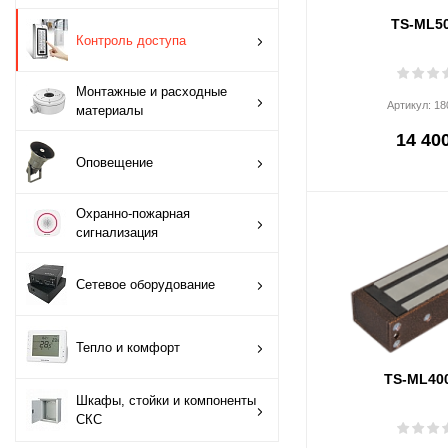
TS-ML5
Монтажные и
Контроль доступа
расходные
материалы
Монтажные и расходные
Артикул:
18
материалы
Оповещение
14 400
Оповещение
Охранно-пожарная
сигнализация
Охранно-пожарная
сигнализация
Сетевое
оборудование
Сетевое оборудование
Тепло и комфорт
Тепло и комфорт
Шкафы, стойки и
TS-ML40
компоненты СКС
Шкафы, стойки и компоненты
СКС