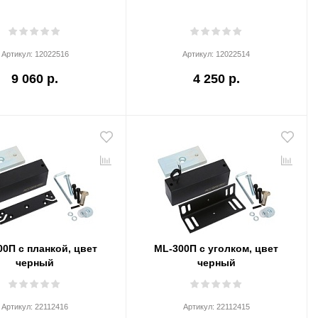
Артикул:
12022516
Артикул:
12022514
9 060 р.
4 250 р.
0П с планкой, цвет
ML-300П с уголком, цвет
черный
черный
Артикул:
22112416
Артикул:
22112415