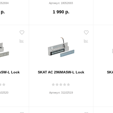
052694
Артикул:
18052693
 р.
1 990 р.
ASW-L Lock
SKAT AC 296MASW-L Lock
SK
102520
Артикул:
31102519