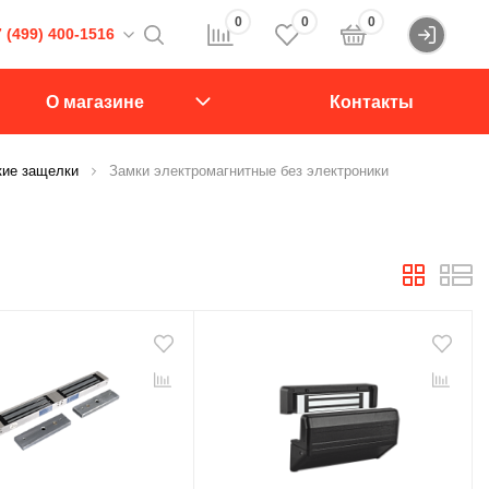
0
0
0
 (499) 400-1516
Войти
16
О магазине
Контакты
107564, Краснобогатырская ул., д.2, стр.15., подъезд 1
кие защелки
Замки электромагнитные без электроники
звонок