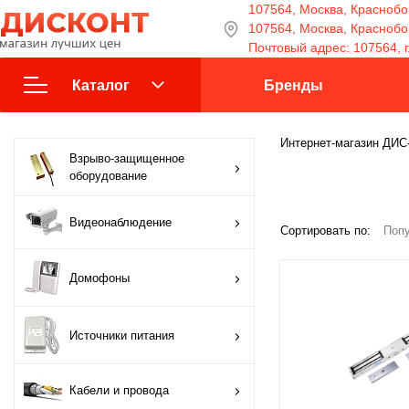
107564, Москва, Краснобог
107564, Москва, Краснобога
Почтовый адрес: 107564, г
Каталог
Бренды
Взрыво-защищенное
Интернет-магазин ДИ
Взрыво-защищенное
оборудование
оборудование
Видеонаблюдение
Видеонаблюдение
Сортировать по:
Попу
Домофоны
Домофоны
Источники питания
Источники питания
Кабели и провода
Кабели и провода
Контроль доступа