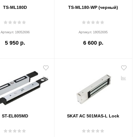
TS-ML180D
TS-ML180-WP (черный)
Артикул:
18052696
Артикул:
18052695
5 950 р.
6 600 р.
ST-EL805MD
SKAT AC 501MAS-L Lock