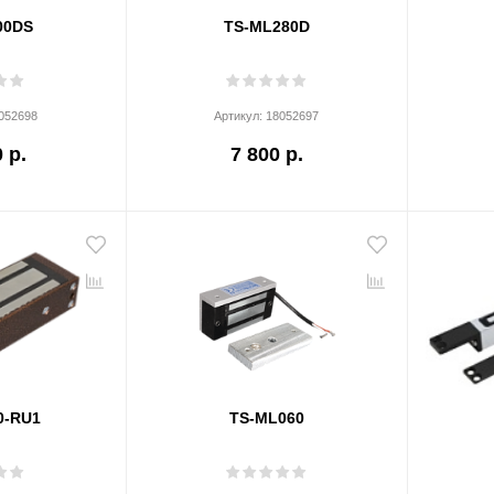
00DS
TS-ML280D
052698
Артикул:
18052697
 р.
7 800 р.
0-RU1
TS-ML060