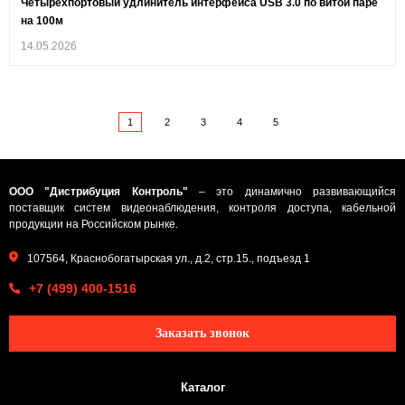
Четырехпортовый удлинитель интерфейса USB 3.0 по витой паре
на 100м
14.05.2026
1
2
3
4
5
ООО "Дистрибуция Контроль"
– это динамично развивающийся
поставщик систем видеонаблюдения, контроля доступа, кабельной
продукции на Российском рынке.
107564, Краснобогатырская ул., д.2, стр.15., подъезд 1
+7 (499) 400-1516
Заказать звонок
Каталог