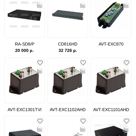
RA-SD8/P
CD816HD
AVT-EXC870
20 000 р.
32 726 р.
AVT-EXC1301TVI
AVT-EXC1102AHD
AVT-EXC1101AHD