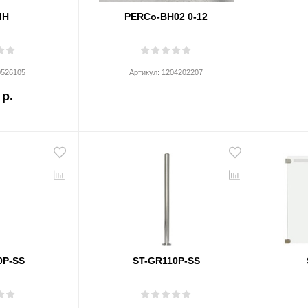
MH
PERCo-BH02 0-12
0526105
Артикул:
1204202207
 р.
0P-SS
ST-GR110P-SS