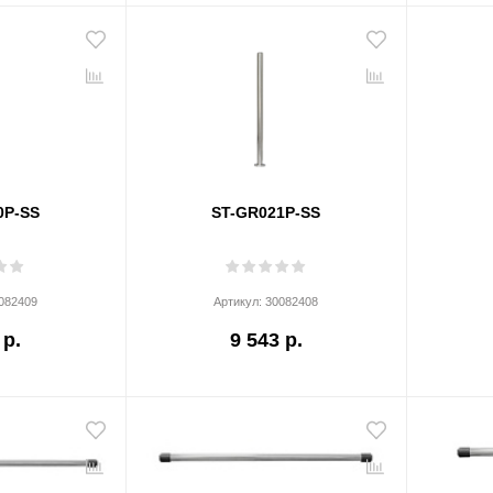
0P-SS
ST-GR021P-SS
082409
Артикул:
30082408
 р.
9 543 р.