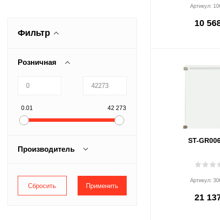
Артикул:
10
10 568
Фильтр
Розничная
0.01
42 273
ST-GR00
Производитель
CAME
Артикул:
30
PERCo
21 137
Smartec
Tantos