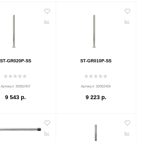
ST-GR020P-SS
ST-GR010P-SS
Артикул:
30082407
Артикул:
30082406
9 543 р.
9 223 р.