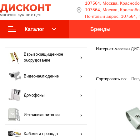
107564, Москва, Краснобог
107564, Москва, Краснобога
Почтовый адрес: 107564, г
Каталог
Бренды
Взрыво-защищенное
Интернет-магазин ДИ
Взрыво-защищенное
оборудование
оборудование
Видеонаблюдение
Видеонаблюдение
Сортировать по:
Попу
Домофоны
Домофоны
Источники питания
Источники питания
Кабели и провода
Кабели и провода
Контроль доступа