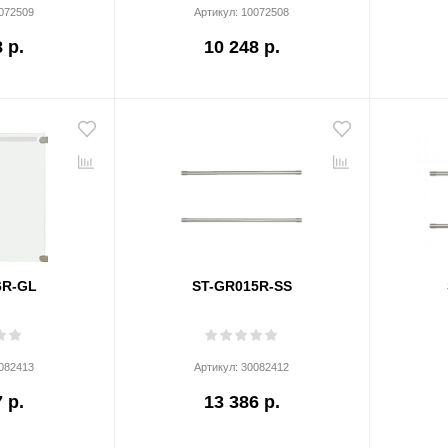
072509
Артикул:
10072508
 р.
10 248 р.
6R-GL
ST-GR015R-SS
082413
Артикул:
30082412
 р.
13 386 р.