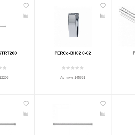
STRT200
PERCo-BH02 0-02
P
12206
Артикул:
145831