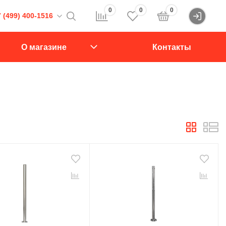
0
0
0
 (499) 400-1516
Войти
16
О магазине
Контакты
107564, Краснобогатырская ул., д.2, стр.15., подъезд 1
звонок