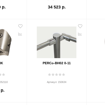
 р.
34 523 р.
MK
PERCo-BH02 0-11
052110
Артикул:
150634
 р.