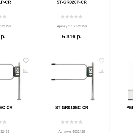
1P-CR
ST-GR020P-CR
0521159
Артикул:
160521158
 р.
5 316 р.
EC-CR
ST-GR010EC-CR
PE
032429
Артикул:
5032428