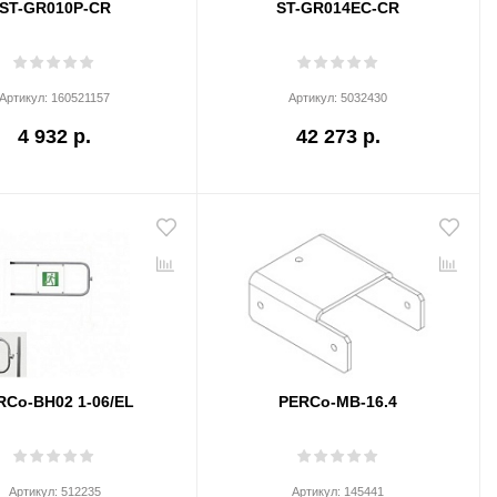
ST-GR010P-CR
ST-GR014EC-CR
Артикул:
160521157
Артикул:
5032430
4 932 р.
42 273 р.
RCo-BH02 1-06/EL
PERCo-MB-16.4
Артикул:
512235
Артикул:
145441