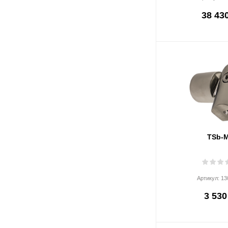
38 430
TSb-
Артикул:
13
3 530