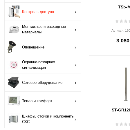
TSb-
Монтажные и
Контроль доступа
расходные
материалы
Монтажные и расходные
Артикул:
18
материалы
Оповещение
3 080
Оповещение
Охранно-пожарная
сигнализация
Охранно-пожарная
сигнализация
Сетевое
оборудование
Сетевое оборудование
Тепло и комфорт
Тепло и комфорт
Шкафы, стойки и
ST-GR12
компоненты СКС
Шкафы, стойки и компоненты
СКС