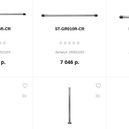
5R-CR
ST-GR010R-CR
0521163
Артикул:
160521162
 р.
7 046 р.