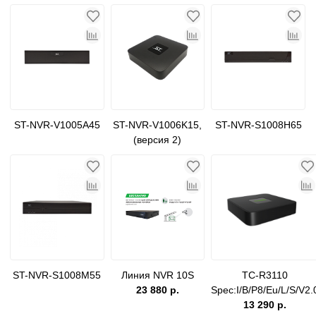
ST-NVR-V1005A45
ST-NVR-V1006K15,
ST-NVR-S1008H65
(версия 2)
ST-NVR-S1008M55
Линия NVR 10S
TC-R3110
23 880 р.
Spec:I/B/P8/Eu/L/S/V2.
13 290 р.