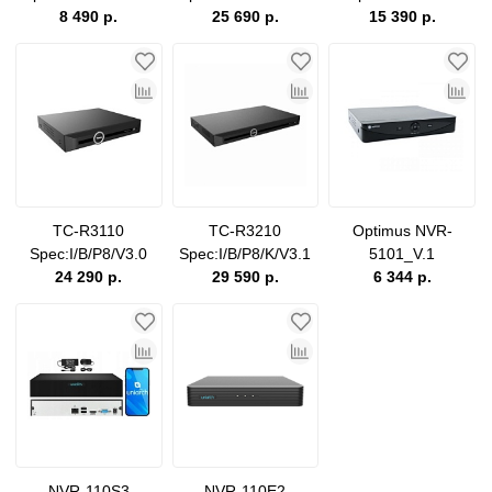
8 490 р.
25 690 р.
15 390 р.
TC-R3110
TC-R3210
Optimus NVR-
Spec:I/B/P8/V3.0
Spec:I/B/P8/K/V3.1
5101_V.1
24 290 р.
29 590 р.
6 344 р.
NVR-110S3
NVR-110E2