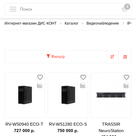
0
Интернет-магазин ДИС-КОНТ
Каталог
Видеонаблюдение
IP-в
Фильтр
RV-WS0940 ECO-T
RV-WS1280 ECO-S
TRASSIR
727 000 р.
750 000 р.
NeuroStation