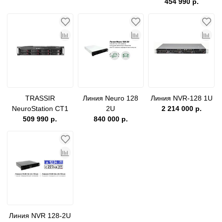
9800R/128
454 990 р.
TRASSIR
Линия Neuro 128
Линия NVR-128 1U
NeuroStation CT1
2U
2 214 000 р.
8800R/128-A5
509 990 р.
840 000 р.
Линия NVR 128-2U