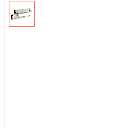
Монтажные и
расходные
материалы
Оповещение
Охранно-пожарная
сигнализация
Сетевое
оборудование
Тепло и комфорт
Шкафы, стойки и
компоненты СКС