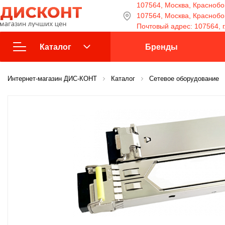
107564, Москва, Краснобог
107564, Москва, Краснобога
Почтовый адрес: 107564, г
Каталог
Бренды
Интернет-магазин ДИС-КОНТ
Взрыво-защищенное
Каталог
Сетевое оборудование
оборудование
Видеонаблюдение
Домофоны
Источники питания
Кабели и провода
Контроль доступа