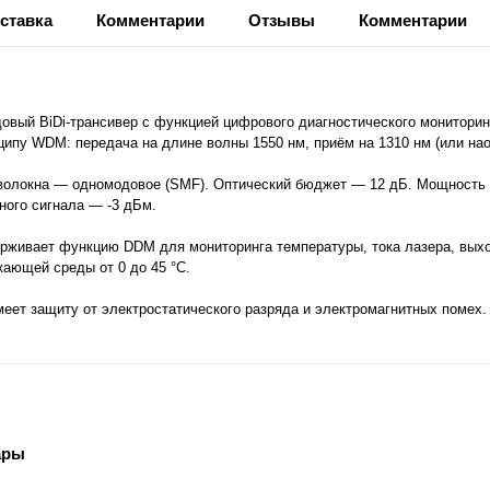
ставка
Комментарии
Отзывы
Комментарии
вый BiDi-трансивер с функцией цифрового диагностического мониторин
нципу WDM: передача на длине волны 1550 нм, приём на 1310 нм (или на
 волокна — одномодовое (SMF). Оптический бюджет — 12 дБ. Мощность и
ного сигнала — -3 дБм.
живает функцию DDM для мониторинга температуры, тока лазера, выход
жающей среды от 0 до 45 °C.
меет защиту от электростатического разряда и электромагнитных помех.
ары