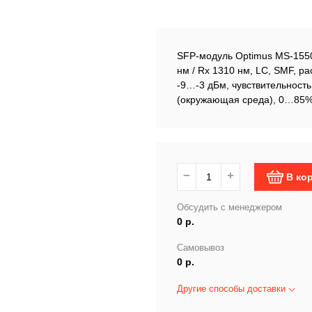
SFP-модуль Optimus MS-1550
нм / Rx 1310 нм, LC, SMF, р
-9…-3 дБм, чувствительност
(окружающая среда), 0…85% 
−
+
В ко
Обсудить с менеджером
0 р.
Самовывоз
0 р.
Другие способы доставки