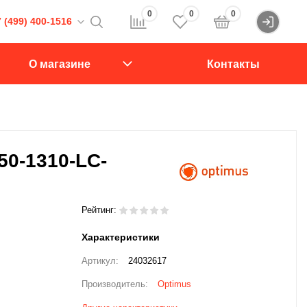
0
0
0
 (499) 400-1516
Войти
16
О магазине
Контакты
107564, Краснобогатырская ул., д.2, стр.15., подъезд 1
звонок
50-1310-LC-
Рейтинг:
Характеристики
Артикул:
24032617
Производитель:
Optimus