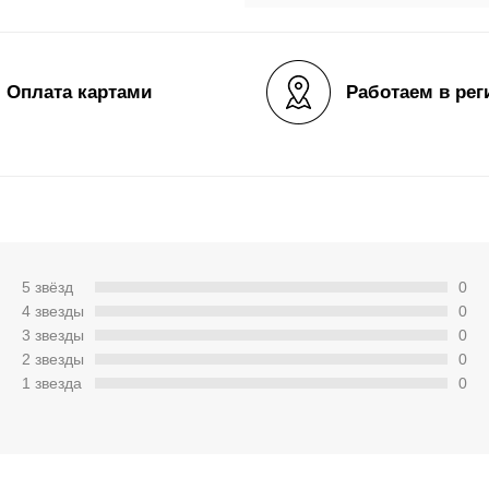
Оплата картами
Работаем в рег
5 звёзд
0
4 звeзды
0
3 звeзды
0
2 звeзды
0
1 звeзда
0