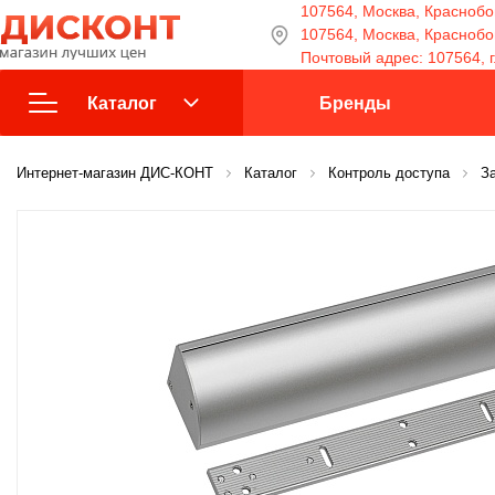
107564, Москва, Краснобог
107564, Москва, Краснобога
Почтовый адрес: 107564, г
Каталог
Бренды
Интернет-магазин ДИС-КОНТ
Взрыво-защищенное
Каталог
Контроль доступа
З
оборудование
Видеонаблюдение
Домофоны
Источники питания
Кабели и провода
Контроль доступа