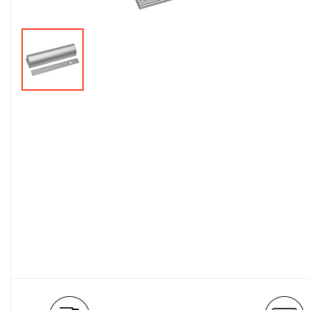
Монтажные и
расходные
материалы
Оповещение
Охранно-пожарная
сигнализация
Сетевое
оборудование
Тепло и комфорт
Шкафы, стойки и
компоненты СКС