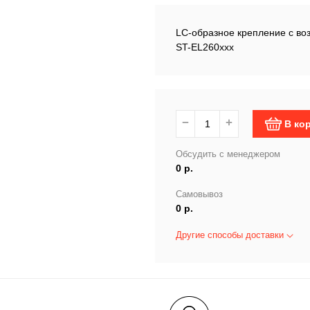
LC-образное крепление с во
ST-EL260ххх
−
+
В ко
Обсудить с менеджером
0 р.
Самовывоз
0 р.
Другие способы доставки