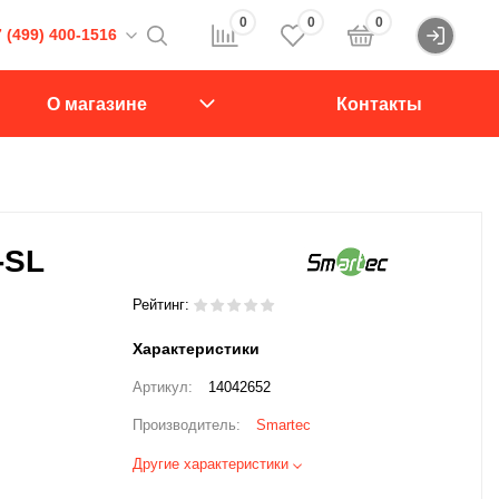
0
0
0
 (499) 400-1516
Войти
16
О магазине
Контакты
107564, Краснобогатырская ул., д.2, стр.15., подъезд 1
звонок
-SL
Рейтинг:
Характеристики
Артикул:
14042652
Производитель:
Smartec
Другие характеристики