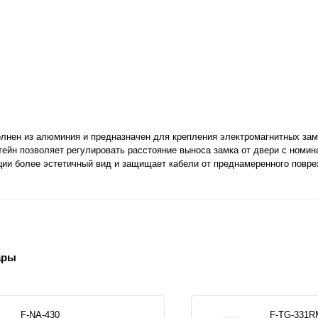
лнен из алюминия и предназначен для крепления электромагнитных замк
тейн позволяет регулировать расстояние выноса замка от двери с номи
ции более эстетичный вид и защищает кабели от преднамеренного повре
ары
F-NA-430
F-TG-331R