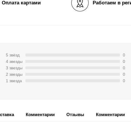
Оплата картами
Работаем в рег
5 звёзд
0
4 звeзды
0
3 звeзды
0
2 звeзды
0
1 звeзда
0
ставка
Комментарии
Отзывы
Комментарии