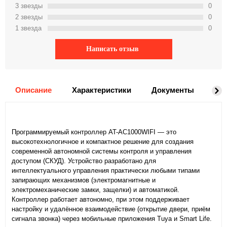
3 звeзды
0
2 звeзды
0
1 звeзда
0
Написать отзыв
Описание
Характеристики
Документы
До
Программируемый контроллер AT-AC1000WIFI — это
высокотехнологичное и компактное решение для создания
современной автономной системы контроля и управления
доступом (СКУД). Устройство разработано для
интеллектуального управления практически любыми типами
запирающих механизмов (электромагнитные и
электромеханические замки, защелки) и автоматикой.
Контроллер работает автономно, при этом поддерживает
настройку и удалённое взаимодействие (открытие двери, приём
сигнала звонка) через мобильные приложения Tuya и Smart Life.