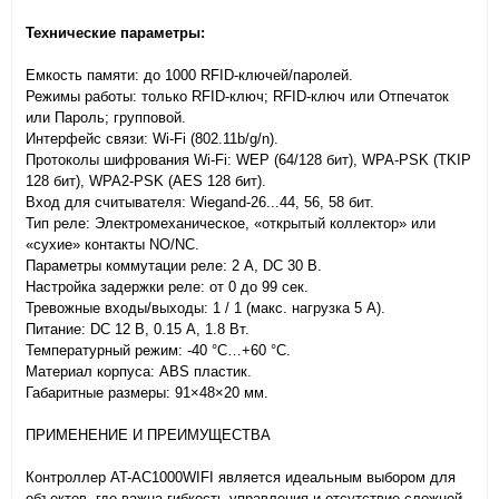
Технические параметры:
Емкость памяти: до 1000 RFID-ключей/паролей.
Режимы работы: только RFID-ключ; RFID-ключ или Отпечаток
или Пароль; групповой.
Интерфейс связи: Wi-Fi (802.11b/g/n).
Протоколы шифрования Wi-Fi: WEP (64/128 бит), WPA-PSK (TKIP
128 бит), WPA2-PSK (AES 128 бит).
Вход для считывателя: Wiegand-26...44, 56, 58 бит.
Тип реле: Электромеханическое, «открытый коллектор» или
«сухие» контакты NO/NC.
Параметры коммутации реле: 2 A, DC 30 В.
Настройка задержки реле: от 0 до 99 сек.
Тревожные входы/выходы: 1 / 1 (макс. нагрузка 5 А).
Питание: DC 12 В, 0.15 A, 1.8 Вт.
Температурный режим: -40 °C…+60 °C.
Материал корпуса: ABS пластик.
Габаритные размеры: 91×48×20 мм.
ПРИМЕНЕНИЕ И ПРЕИМУЩЕСТВА
Контроллер AT-AC1000WIFI является идеальным выбором для
объектов, где важна гибкость управления и отсутствие сложной