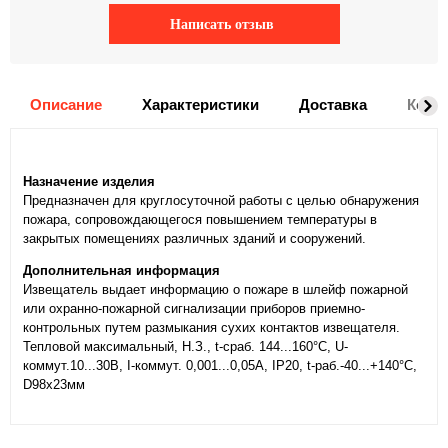
Написать отзыв
Описание
Характеристики
Доставка
Комм
Назначение изделия
Предназначен для круглосуточной работы с целью обнаружения
пожара, сопровождающегося повышением температуры в
закрытых помещениях различных зданий и сооружений.
Дополнительная информация
Извещатель выдает информацию о пожаре в шлейф пожарной
или охранно-пожарной сигнализации приборов приемно-
контрольных путем размыкания сухих контактов извещателя.
Тепловой максимальный, Н.З., t-сраб. 144...160°С, U-
коммут.10...30В, I-коммут. 0,001...0,05А, IP20, t-раб.-40...+140°С,
D98х23мм