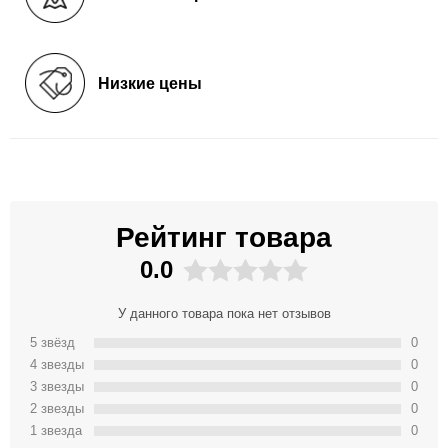
Низкие цены
Рейтинг товара
0.0
У данного товара пока нет отзывов
5 звёзд
0
4 звeзды
0
3 звeзды
0
2 звeзды
0
1 звeзда
0