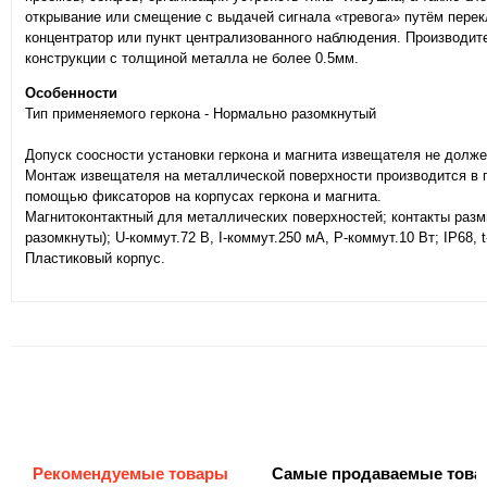
открывание или смещение с выдачей сигнала «тревога» путём перек
концентратор или пункт централизованного наблюдения. Производи
конструкции с толщиной металла не более 0.5мм.
Особенности
Тип применяемого геркона - Нормально разомкнутый
Допуск соосности установки геркона и магнита извещателя не долж
Монтаж извещателя на металлической поверхности производится в 
помощью фиксаторов на корпусах геркона и магнита.
Магнитоконтактный для металлических поверхностей; контакты размы
разомкнуты); U-коммут.72 В, I-коммут.250 мА, P-коммут.10 Вт; IP68, 
Пластиковый корпус.
Рекомендуемые товары
Самые продаваемые това