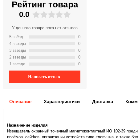
Рейтинг товара
0.0
У данного товара пока нет отзывов
5 звёзд
0
4 звeзды
0
3 звeзды
0
2 звeзды
0
1 звeзда
0
Написать отзыв
Описание
Характеристики
Доставка
Комм
Назначение изделия
Извещатель охранный точечный магнитоконтактный ИО 102-39 предн
проёмов, сейфов, организации устройств типа «ловушка, а также бл