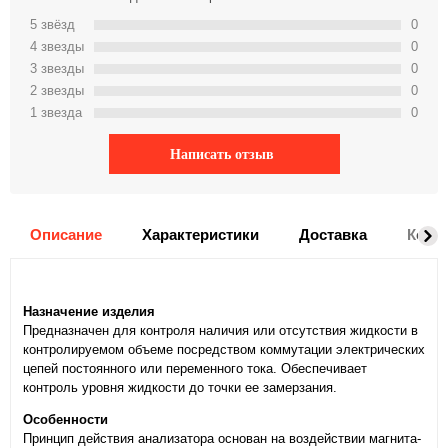
5 звёзд
0
4 звeзды
0
3 звeзды
0
2 звeзды
0
1 звeзда
0
Написать отзыв
Описание
Характеристики
Доставка
Комм
Назначение изделия
Предназначен для контроля наличия или отсутствия жидкости в
контролируемом объеме посредством коммутации электрических
цепей постоянного или переменного тока. Обеспечивает
контроль уровня жидкости до точки ее замерзания.
Особенности
Принцип действия анализатора основан на воздействии магнита-