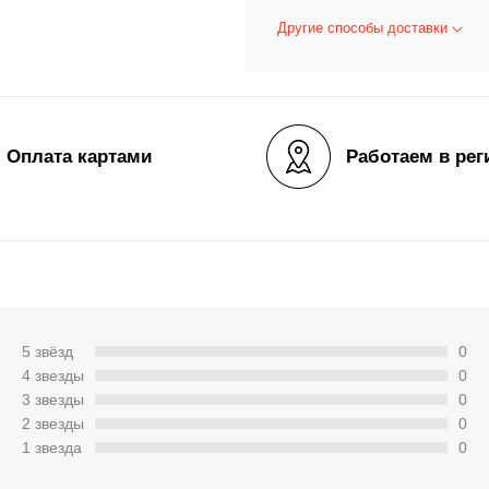
Другие способы доставки
Оплата картами
Работаем в рег
5 звёзд
0
4 звeзды
0
3 звeзды
0
2 звeзды
0
1 звeзда
0