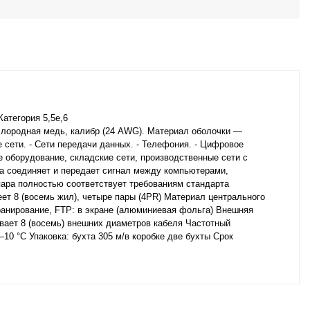
тегория 5,5e,6
слородная медь, калибр (24 AWG). Материал оболочки —
 сети. - Сети передачи данных. - Телефония. - Цифровое
е оборудование, складские сети, производственные сети с
ра соединяет и передает сигнал между компьютерами,
пара полностью соответствует требованиям стандарта
еет 8 (восемь жил), четыре пары (4PR) Материал центрального
ранирование, FTP: в экране (алюминиевая фольга) Внешняя
вает 8 (восемь) внешних диаметров кабеля Частотный
10 °С Упаковка: бухта 305 м/в коробке две бухты Срок