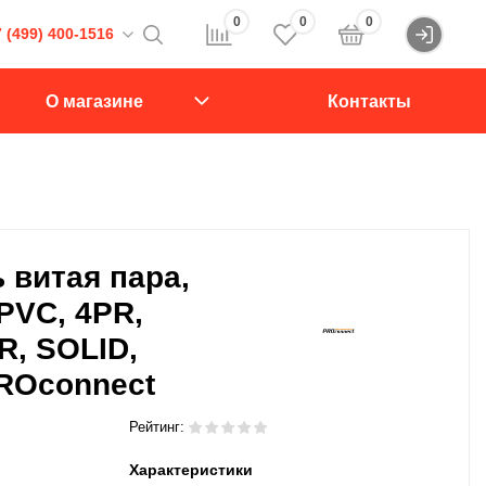
0
0
0
 (499) 400-1516
Войти
16
О магазине
Контакты
107564, Краснобогатырская ул., д.2, стр.15., подъезд 1
звонок
 витая пара,
 PVC, 4PR,
, SOLID,
ROconnect
Рейтинг:
Характеристики