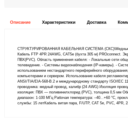
Описание
Характеристики
Доставка
Комм
СТРУКТУРИРОВАННАЯ КАБЕЛЬНАЯ СИСТЕМА (СКС)\Медные и ом
Кабель FTP 4PR 24AWG, CAT5e (бухта 305 м) PROconnect. Эк
ПВХ(PVC). Область применения кабеля: - Локальные сети общег
телевидение. - Системы видеонаблюдения (IP-камеры). - Систе
использованием нестандартного периферийного оборудования, 
компьютерами и сервером. Использование кабеля регламентир
ANSI/TIA/EIA-568-B.2 и международному стандарту ISO/IEC 118
проводника: медный провод, калибр (24 AWG) Изоляция прово
изоляция: ПВХ — поливинилхлорид (PVC), толщина 0,5 мм Об
диапазон: 1-100 МГц Рабочая температура: –40...+60 °C, прок
службы: 15 летКабель витая пара, F/UTP, CAT 5е, PVC, 4PR,