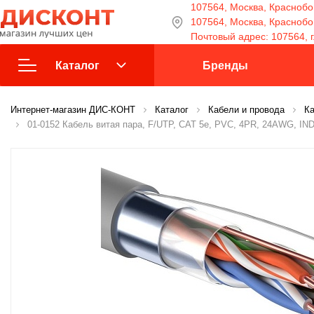
107564, Москва, Краснобог
107564, Москва, Краснобога
Почтовый адрес: 107564, г
Каталог
Бренды
Интернет-магазин ДИС-КОНТ
Взрыво-защищенное
Каталог
Кабели и провода
Ка
оборудование
01-0152 Кабель витая пара, F/UTP, CAT 5е, PVC, 4PR, 24AWG, I
Видеонаблюдение
Домофоны
Источники питания
Кабели и провода
Контроль доступа