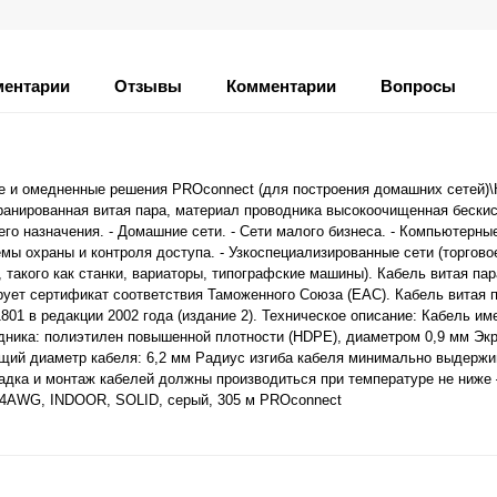
ентарии
Отзывы
Комментарии
Вопросы
едненные решения PROconnect (для построения домашних сетей)\Ка
ранированная витая пара, материал проводника высокоочищенная бески
о назначения. - Домашние сети. - Сети малого бизнеса. - Компьютерные
мы охраны и контроля доступа. - Узкоспециализированные сети (торгово
такого как станки, вариаторы, типографские машины). Кабель витая па
ует сертификат соответствия Таможенного Союза (EAC). Кабель витая 
01 в редакции 2002 года (издание 2). Техническое описание: Кабель им
дника: полиэтилен повышенной плотности (HDPE), диаметром 0,9 мм Эк
щий диаметр кабеля: 6,2 мм Радиус изгиба кабеля минимально выдержи
ладка и монтаж кабелей должны производиться при температуре не ниже –
 24AWG, INDOOR, SOLID, серый, 305 м PROconnect