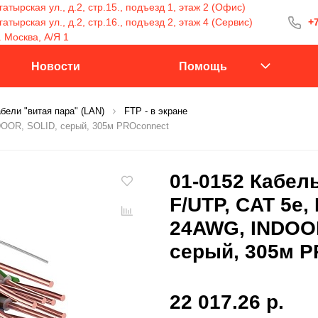
атырская ул., д.2, стр.15., подъезд 1, этаж 2 (Офис)
тырская ул., д.2, стр.16., подъезд 2, этаж 4 (Сервис)
+7
+7 (499) 400-15
. Москва, А/Я 1
С 9:30 до 18:00
Новости
Помощь
бели "витая пара" (LAN)
FTP - в экране
NDOOR, SOLID, серый, 305м PROconnect
Заказать 
01-0152 Кабель
F/UTP, CAT 5е,
24AWG, INDOOR
серый, 305м P
22 017.26 р.