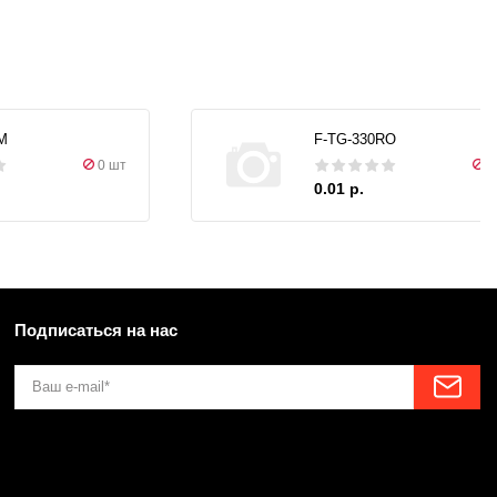
M
F-TG-330RO
0 шт
0
0.01 р.
Подписаться на нас