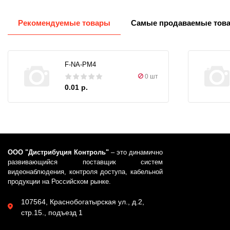
Рекомендуемые товары
Самые продаваемые тов
F-NA-PM4
0 шт
0.01 р.
ООО "Дистрибуция Контроль"
– это динамично
развивающийся поставщик систем
видеонаблюдения, контроля доступа, кабельной
продукции на Российском рынке.
107564, Краснобогатырская ул., д.2,
стр.15., подъезд 1