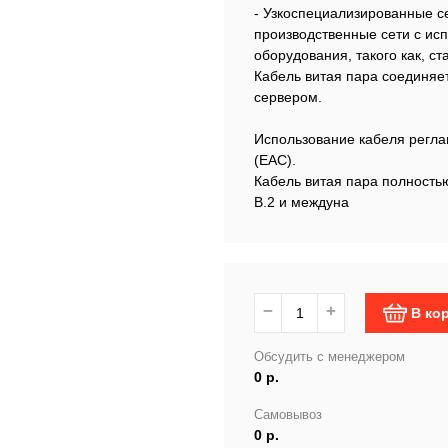
- Узкоспециализированные се
производственные сети с ис
оборудования, такого как, с
Кабель витая пара соединяе
сервером.
Использование кабеля регла
(EAC).
Кабель витая пара полностью
B.2 и междуна
−
+
В ко
Обсудить с менеджером
0 р.
Самовывоз
0 р.