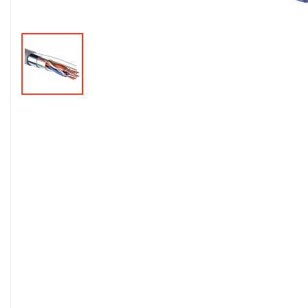
Монтажные и
расходные
материалы
Оповещение
Охранно-пожарная
сигнализация
Сетевое
оборудование
Тепло и комфорт
Шкафы, стойки и
компоненты СКС