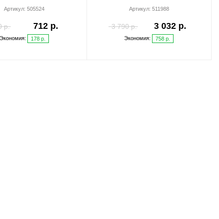
Артикул:
505524
Артикул:
511988
712 р.
3 032 р.
 р.
3 790 р.
Экономия:
Экономия:
178 р.
758 р.