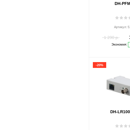
DH-PFM
Tiandy
TP-LINK
Артикул:
5
TRASSIR
1 290 р.
СДС
Экономия:
-20%
DH-LR100