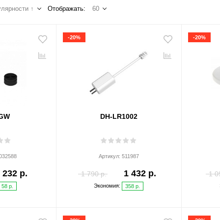
лярности ↑
Отображать:
60
-20%
-20%
6GW
DH-LR1002
032588
Артикул:
511987
232 р.
1 432 р.
1 790 р.
1 0
Экономия:
58 р.
358 р.