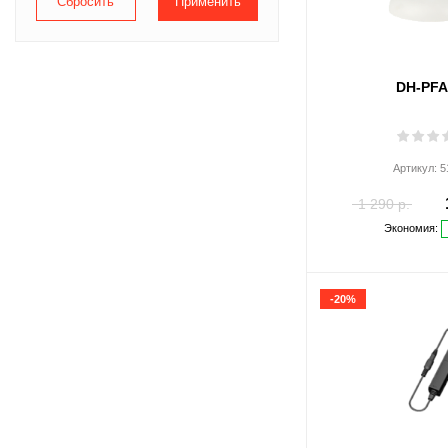
Falcon Eye
HikVision
DH-PFA
LATEOS
LAZSO
Master
Артикул:
5
OKLICK
1 290 р.
Экономия:
Optimus
OSNOVO
-20%
RVi
Sarmatt
SC&T
Smartec
Tantos