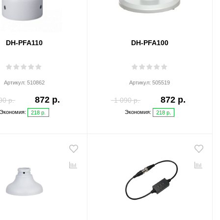
DH-PFA110
DH-PFA100
Артикул:
510862
Артикул:
505519
872 р.
872 р.
90 р.
1 090 р.
Экономия:
Экономия:
218 р.
218 р.