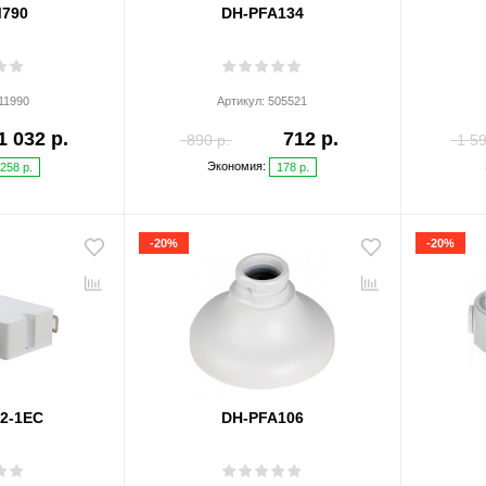
790
DH-PFA134
11990
Артикул:
505521
1 032 р.
712 р.
890 р.
1 59
Экономия:
258 р.
178 р.
-20%
-20%
2-1EC
DH-PFA106