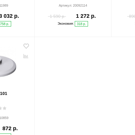
11989
Артикул:
20092114
3 032 р.
1 272 р.
1 590 р.
890
Экономия:
758 р.
318 р.
101
10859
872 р.