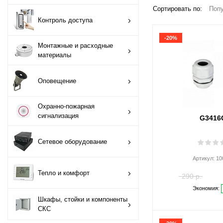
Сортировать по:
Попу
Монтажные и
Контроль доступа
расходные
-20%
материалы
Монтажные и расходные
материалы
Оповещение
Оповещение
Охранно-пожарная
сигнализация
Охранно-пожарная
сигнализация
G341
Сетевое
оборудование
Сетевое оборудование
Артикул:
10
Тепло и комфорт
Тепло и комфорт
290 р.
Шкафы, стойки и
Экономия:
компоненты СКС
Шкафы, стойки и компоненты
СКС