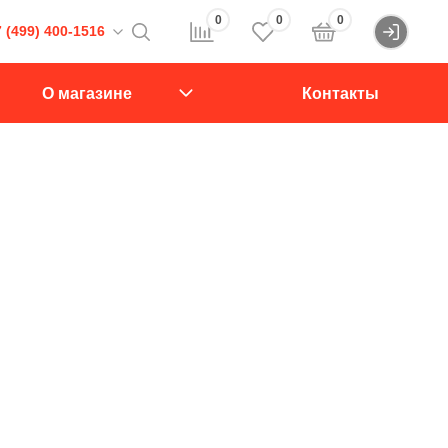
0
0
0
 (499) 400-1516
Войти
16
О магазине
Контакты
107564, Краснобогатырская ул., д.2, стр.15., подъезд 1
звонок