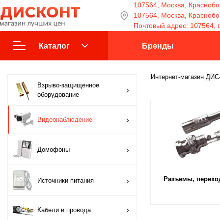
107564, Москва, Краснобог
107564, Москва, Краснобога
Почтовый адрес: 107564, г
Каталог
Бренды
Взрыво-защищенное
Интернет-магазин ДИ
Взрыво-защищенное
оборудование
оборудование
Видеонаблюдение
Видеонаблюдение
Домофоны
Домофоны
Источники питания
Разъемы, перехо
Источники питания
Кабели и провода
Кабели и провода
Контроль доступа