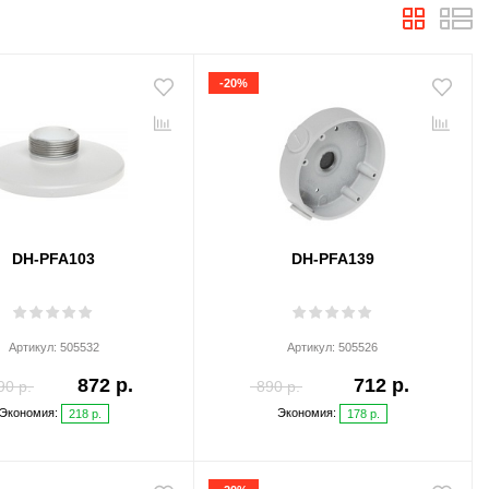
-20%
DH-PFA103
DH-PFA139
Артикул:
505532
Артикул:
505526
872 р.
712 р.
90 р.
890 р.
Экономия:
Экономия:
218 р.
178 р.