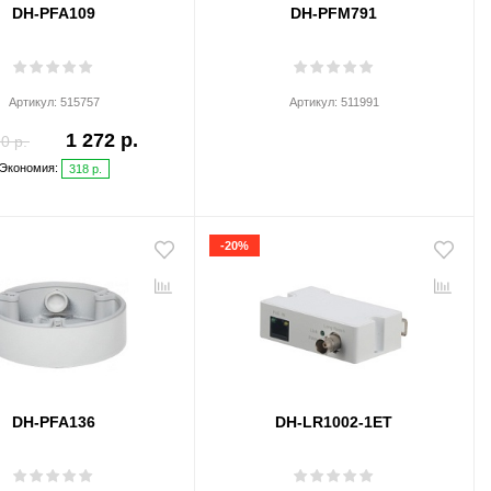
DH-PFA109
DH-PFM791
Артикул:
515757
Артикул:
511991
1 272 р.
0 р.
Экономия:
318 р.
-20%
DH-PFA136
DH-LR1002-1ET