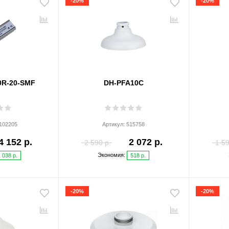
-20%
-20%
0R-20-SMF
DH-PFA10C
102205
Артикул:
515758
4 152 р.
2 072 р.
2 590 р.
1 59
Экономия:
1 038 р.
518 р.
-20%
-20%