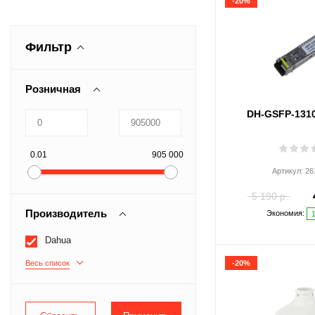
-20%
Фильтр
Розничная
DH-GSFP-131
0.01
905 000
Артикул:
26
5 190 р.
Производитель
Экономия:
Dahua
Весь список
-20%
ATEC
Beward
EZVIZ