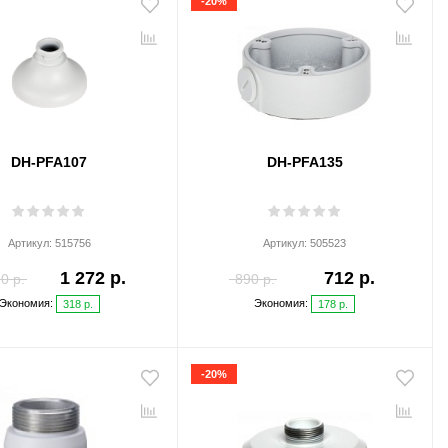
-20%
DH-PFA107
DH-PFA135
Артикул:
515756
Артикул:
505523
1 272 р.
712 р.
0 р.
890 р.
Экономия:
Экономия:
318 р.
178 р.
-20%