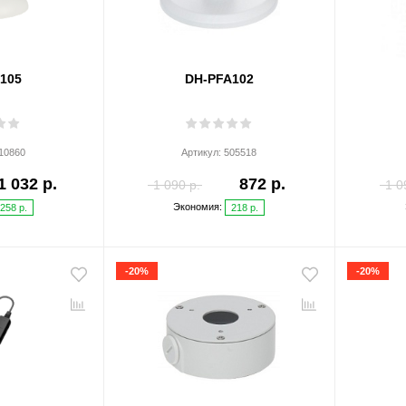
105
DH-PFA102
10860
Артикул:
505518
1 032 р.
872 р.
1 090 р.
1 0
Экономия:
258 р.
218 р.
-20%
-20%