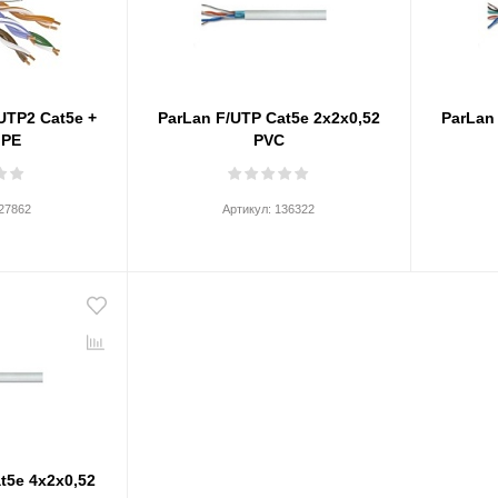
UTP2 Cat5e +
ParLan F/UTP Cat5e 2х2х0,52
ParLan
 PE
PVC
27862
Артикул:
136322
t5e 4х2х0,52