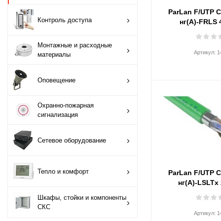
ParLan F/UTP 
Монтажные и
Контроль доступа
нг(А)-FRLS 
расходные
материалы
Монтажные и расходные
Артикул:
1
материалы
Оповещение
Оповещение
Охранно-пожарная
сигнализация
Охранно-пожарная
сигнализация
Сетевое
оборудование
Сетевое оборудование
Тепло и комфорт
Тепло и комфорт
ParLan F/UTP 
нг(A)-LSLTx
Шкафы, стойки и
компоненты СКС
Шкафы, стойки и компоненты
СКС
Артикул:
1