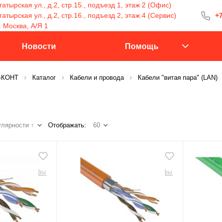
атырская ул., д.2, стр.15., подъезд 1, этаж 2 (Офис)
тырская ул., д.2, стр.16., подъезд 2, этаж 4 (Сервис)
+7
+7 (499) 400-15
. Москва, А/Я 1
С 9:30 до 18:00
Новости
Помощь
С-КОНТ
Каталог
Кабели и провода
Кабели "витая пара" (LAN)
Заказать 
лярности ↑
Отображать:
60