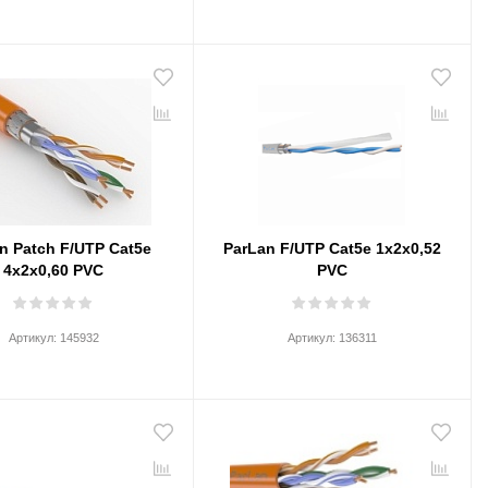
n Patch F/UTP Cat5e
ParLan F/UTP Cat5e 1х2х0,52
4х2х0,60 PVC
PVC
Артикул:
145932
Артикул:
136311