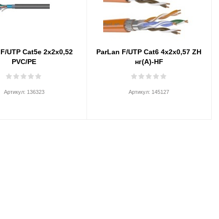
 F/UTP Cat5e 2х2х0,52
ParLan F/UTP Cat6 4х2х0,57 ZH
PVC/PE
нг(А)-HF
Артикул:
136323
Артикул:
145127