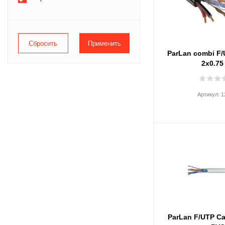
ParLan combi F/
2х0.75
Артикул:
1
ParLan F/UTP Ca