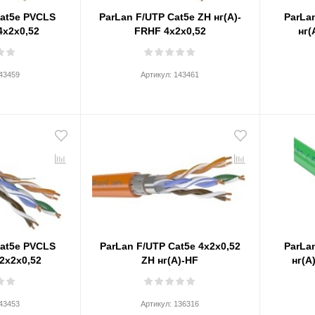
Сat5e PVCLS
ParLan F/UTP Сat5e ZH нг(А)-
ParLa
4х2х0,52
FRHF 4х2х0,52
нг(
43459
Артикул:
143461
Cat5e PVCLS
ParLan F/UTP Cat5e 4х2х0,52
ParLa
 2х2х0,52
ZH нг(А)-HF
нг(А
43453
Артикул:
136316