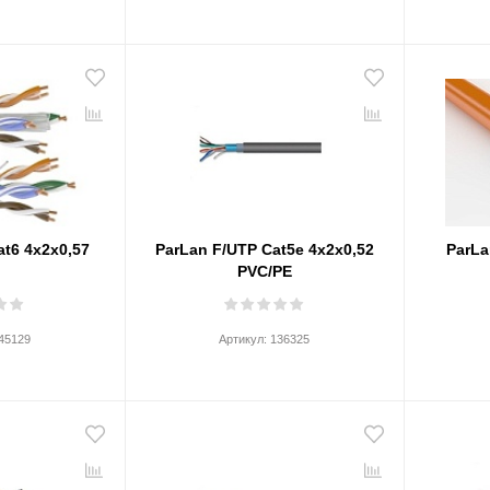
at6 4х2х0,57
ParLan F/UTP Cat5e 4х2х0,52
ParLa
C
PVC/PE
45129
Артикул:
136325