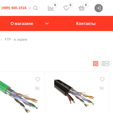
0
0
0
 (499) 400-1516
Войти
16
О магазине
Контакты
107564, Краснобогатырская ул., д.2, стр.15., подъезд 1
FTP - в экране
звонок