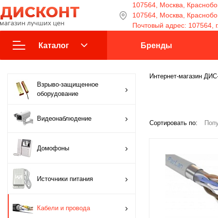
107564, Москва, Краснобог
107564, Москва, Краснобога
Почтовый адрес: 107564, г
Каталог
Бренды
Взрыво-защищенное
Интернет-магазин ДИ
Взрыво-защищенное
оборудование
оборудование
Видеонаблюдение
Видеонаблюдение
Сортировать по:
Попу
Домофоны
Домофоны
Источники питания
Источники питания
Кабели и провода
Кабели и провода
Контроль доступа