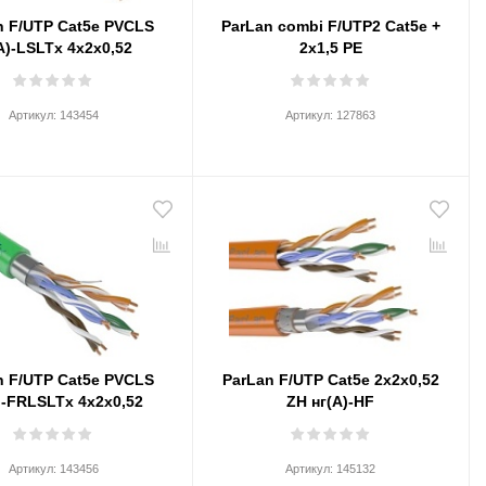
n F/UTP Cat5e PVCLS
ParLan combi F/UTP2 Cat5e +
A)-LSLTx 4х2х0,52
2х1,5 PE
Артикул:
143454
Артикул:
127863
n F/UTP Сat5e PVCLS
ParLan F/UTP Cat5e 2х2х0,52
)-FRLSLTx 4х2х0,52
ZH нг(А)-HF
Артикул:
143456
Артикул:
145132