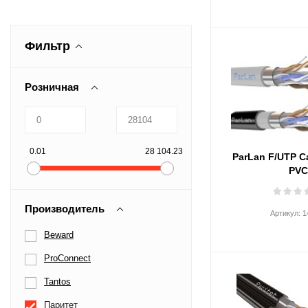
Фильтр
Розничная
0.01
28 104.23
ParLan F/UTP C
PV
Производитель
Артикул:
1
Beward
ProConnect
Tantos
Паритет