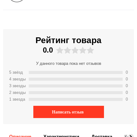
Рейтинг товара
0.0
У данного товара пока нет отзывов
5 звёзд
0
4 звeзды
0
3 звeзды
0
2 звeзды
0
1 звeзда
0
Написать отзыв
Описание
Характеристики
Доставка
Комм