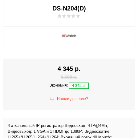
DS-N204(D)
4 345 р.
8 690 р.
Экономия:
4 345 р.
Нашли дешевле?
4-х канальный IP-регистратор Видеовход: 4 IP@4Мп;
Видеовыход: 1 VGA и 1 HDMI до 1080Р; Видеосжатие
H.265+/H.265/H.264+/H.264; Входящий поток 40 Мбит/с;