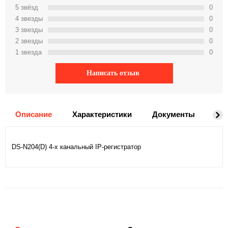
5 звёзд
0
4 звeзды
0
3 звeзды
0
2 звeзды
0
1 звeзда
0
Написать отзыв
Описание
Характеристики
Документы
На
DS-N204(D) 4-х канальный IP-регистратор