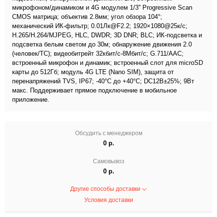
микрофоном/динамиком и 4G модулем 1/3'' Progressive Scan
CMOS матрица; объектив 2.8мм; угол обзора 104°;
механический ИК-фильтр; 0.01Лк@F2.2; 1920×1080@25к/с;
H.265/H.264/MJPEG, HLC, DWDR; 3D DNR; BLC; ИК-подсветка и
подсветка белым светом до 30м; обнаружение движения 2.0
(человек/ТС); видеобитрейт 32кбит/с-8Мбит/с; G.711/AAC;
встроенный микрофон и динамик; встроенный слот для microSD
карты до 512Гб; модуль 4G LTE (Nano SIM), защита от
перенапряжений TVS, IP67; -40°C до +40°C; DC12В±25%; 9Вт
макс. Поддерживает прямое подключение в мобильное
приложение.
Обсудить с менеджером
0 р.
Самовывоз
0 р.
Другие способы доставки
Условия доставки