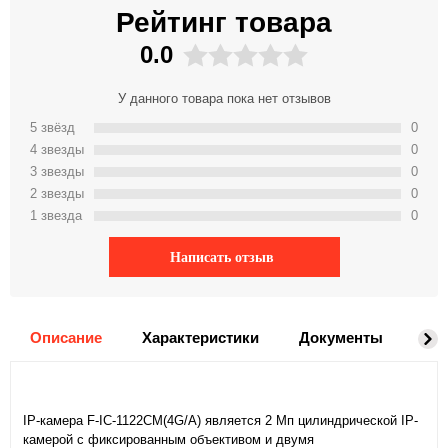
Рейтинг товара
0.0
У данного товара пока нет отзывов
5 звёзд
0
4 звeзды
0
3 звeзды
0
2 звeзды
0
1 звeзда
0
Написать отзыв
Описание
Характеристики
Документы
До
IP-камера F-IC-1122CM(4G/A) является 2 Мп цилиндрической IP-
камерой с фиксированным объективом и двумя