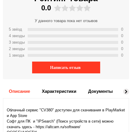
0.0
У данного товара пока нет отзывов
5 звёзд
0
4 звeзды
0
3 звeзды
0
2 звeзды
0
1 звeзда
0
Написать отзыв
Описание
Характеристики
Документы
На
Облачный сервис "CV380" доступен для скачивания в PlayMarket
и App Storе
Софт для ПК и "IPSearch" (Поиск устройств в сети) можно
скачать здесь -
https://altcam.ru/software/