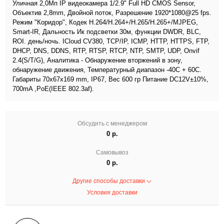
Уличная 2,0Мп IP видеокамера 1/2.9" Full HD CMOS Sensor,
Объектив 2,8mm, Двойной поток, Разрешение 1920*1080@25 fps.
Режим "Коридор", Кодек H.264/H.264+/H.265/H.265+/MJPEG,
Smart-IR, Дальность Ик подсветки 30м, функции DWDR, BLC,
ROI. день/ночь. ICloud CV380, TCP/IP, ICMP, HTTP, HTTPS, FTP,
DHCP, DNS, DDNS, RTP, RTSP, RTCP, NTP, SMTP, UDP, Onvif
2.4(S/T/G), Аналитика - Обнаружение вторжений в зону,
обнаружение движения, Температурный диапазон -40С + 60С.
Габариты 70x67x169 mm, IP67, Вес 600 гр Питание DC12V±10%,
700mA ,PoE(IEEE 802.3af).
Обсудить с менеджером
0 р.
Самовывоз
0 р.
Другие способы доставки
Условия доставки