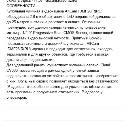
скачать здесь -
https://altcam.ru/software/
ОСОБЕННОСТИ
Купольная уличная видеокамера AltCam IDMF26IR(RU),
оборудована 2,8 мм объективом с LED-подсветкой дальностью
до 25 метров и отлично работает в облаке. Основным
преимуществом данной камеры является использование
матрицы 1/2.9" Progressive Scan CMOS Sensor, позволяющей
передавать видео высокой четкости. Приятный бонус -
невысокая стоимость и широкий функционал. AltCam
IDMF26IR(RU) идеально подходит для автостоянок, складов,
терминалов и для других объектов, где требуется высокая
детализация видеосъемки.
Для удаленной работы существует облачный сервис ICloud
CV380, позволяющий в рамках одной учетной записи
подключать несколько устройств и просматривать изображение
с них. Облачный сервис позволяет обходиться без статического
IP-адреса, что особенно важно для удаленных объектов, где
есть проблемы с получением статических IP-адресов у
операторов.