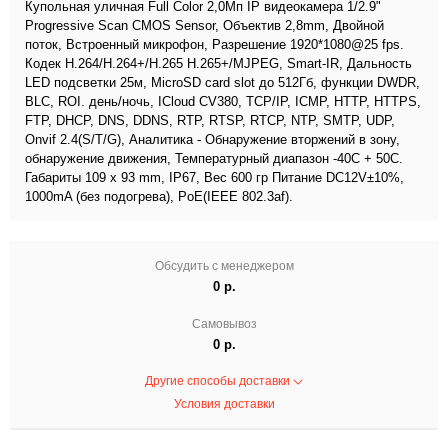
Купольная уличная Full Color 2,0Мп IP видеокамера 1/2.9"
Progressive Scan CMOS Sensor, Объектив 2,8mm, Двойной
поток, Встроенный микрофон, Разрешение 1920*1080@25 fps.
Кодек H.264/H.264+/H.265 H.265+/MJPEG, Smart-IR, Дальность
LED подсветки 25м, MicroSD card slot до 512Гб, функции DWDR,
BLC, ROI. день/ночь, ICloud CV380, TCP/IP, ICMP, HTTP, HTTPS,
FTP, DHCP, DNS, DDNS, RTP, RTSP, RTCP, NTP, SMTP, UDP,
Onvif 2.4(S/T/G), Аналитика - Обнаружение вторжений в зону,
обнаружение движения, Температурный диапазон -40С + 50С.
Габариты 109 x 93 mm, IP67, Вес 600 гр Питание DC12V±10%,
1000mA (без подогрева), PoE(IEEE 802.3af).
Обсудить с менеджером
0 р.
Самовывоз
0 р.
Другие способы доставки
Условия доставки