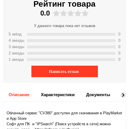
Рейтинг товара
0.0
У данного товара пока нет отзывов
5 звёзд
0
4 звeзды
0
3 звeзды
0
2 звeзды
0
1 звeзда
0
Написать отзыв
Описание
Характеристики
Документы
На
Облачный сервис "CV380" доступен для скачивания в PlayMarket
и App Store
Софт для ПК и "IPSearch" (Поиск устройств в сети) можно