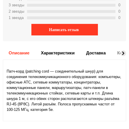
3 звeзды
0
2 звeзды
0
1 звeзда
0
Написать отзыв
Описание
Характеристики
Доставка
Комм
Патч-корд (patching cord — соединительный шнур) для
соединения телекоммуникационного оборудования: компьютеры,
офисные АТС, сетевые коммутаторы, концентраторы,
коммутационные панели, маршрутизаторы, патч-панели в
телекоммуникационных стойках, сетевые карты и т.п. Длина
шнура 1 м, с его обеих сторон располагаются штекеры разъёма
RJ-45 (8P8C). Литой разъём. Полоса пропускаемых частот от
100-125 МГц, категория 5е.