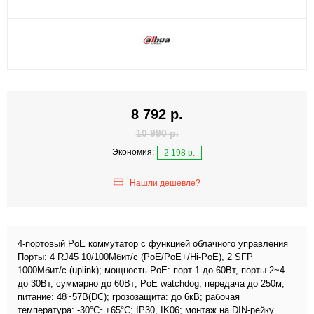
8 792 р.
10 990 р.
Экономия:
2 198 р.
Нашли дешевле?
4-портовый PoE коммутатор с функцией облачного управления
Порты: 4 RJ45 10/100Мбит/с (PoE/PoE+/Hi-PoE), 2 SFP
1000Мбит/с (uplink); мощность PoE: порт 1 до 60Вт, порты 2~4
до 30Вт, суммарно до 60Вт; PoE watchdog, передача до 250м;
питание: 48~57В(DC); грозозащита: до 6кВ; рабочая
температура: -30°С~+65°С; IP30, IK06; монтаж на DIN-рейку