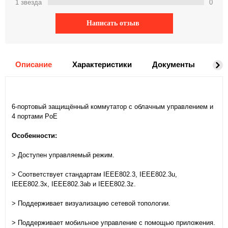
1 звeзда
0
Написать отзыв
Описание
Характеристики
Документы
На
6-портовый защищённый коммутатор с облачным управлением и
4 портами PoE
Особенности:
> Доступен управляемый режим.
> Соответствует стандартам IEEE802.3, IEEE802.3u,
IEEE802.3x, IEEE802.3ab и IEEE802.3z.
> Поддерживает визуализацию сетевой топологии.
> Поддерживает мобильное управление с помощью приложения.