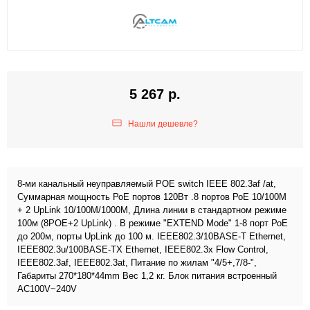
5 267 р.
Нашли дешевле?
8-ми канальный неуправляемый POE switch IEEE 802.3af /at,
Суммарная мощность РоЕ портов 120Вт .8 портов РоЕ 10/100M
+ 2 UpLink 10/100M/1000M, Длина линии в стандартном режиме
100м (8POE+2 UpLink) . В режиме "EXTEND Mode" 1-8 порт РоЕ
до 200м, порты UpLink до 100 м. IEEE802.3/10BASE-T Ethernet,
IEEE802.3u/100BASE-TX Ethernet, IEEE802.3x Flow Control,
IEEE802.3af, IEEE802.3at, Питание по жилам "4/5+,7/8-",
Габариты 270*180*44mm Вес 1,2 кг. Блок питания встроенный
AC100V~240V