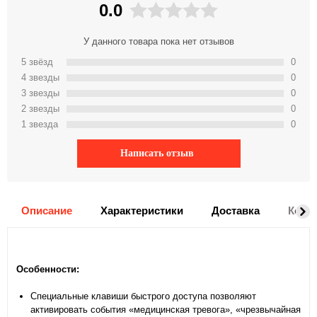
0.0
У данного товара пока нет отзывов
5 звёзд
0
4 звeзды
0
3 звeзды
0
2 звeзды
0
1 звeзда
0
Написать отзыв
Описание
Характеристики
Доставка
Комм
Особенности:
Специальные клавиши быстрого доступа позволяют
активировать события «медицинская тревога», «чрезвычайная