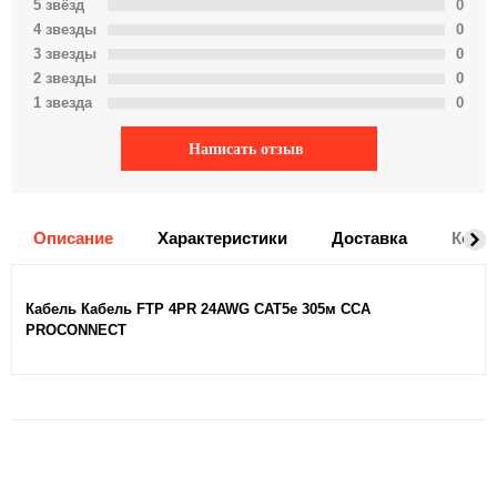
5 звёзд
0
4 звeзды
0
3 звeзды
0
2 звeзды
0
1 звeзда
0
Написать отзыв
Описание
Характеристики
Доставка
Комм
Кабель Кабель FTP 4PR 24AWG CAT5e 305м CCA
PROCONNECT