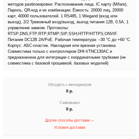
методов разблокировки: Распознавание лица, IC карту (Mifare),
Пароль, QR-код и их комбинации; Ёмкость: 20000 лиц, 20000
карт, 40000 пользователей. 1 RS485, 1 Wiegand (вход или
выход), 2/2 Тревожный вход/выход, выход питания 12В, 0.5А, 1
управление замком. Протоколы:
RTSP;DNS;FTP;RTP;RTMP;SIP;SSH;HTTP/HTTPS;ONVIF.
Питание DC12В 2А/PoE. Рабочая температура: –30 °C до +60 °C.
Корпус: АБС-пластик. Накладная или врезная установка.
Совместима только с контроллером DHI-VTNC130AC и
предназначена для интеграции с координатными трубками (не
совместима с базовой прошивкой, базовых моделей)
Обсудить с менеджером
0 р.
Самовывоз
0 р.
Другие способы доставки
Условия доставки