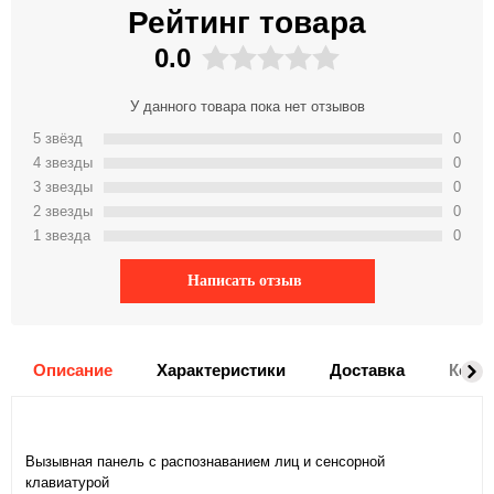
Рейтинг товара
0.0
У данного товара пока нет отзывов
5 звёзд
0
4 звeзды
0
3 звeзды
0
2 звeзды
0
1 звeзда
0
Написать отзыв
Описание
Характеристики
Доставка
Комм
Вызывная панель c распознаванием лиц и сенсорной
клавиатурой